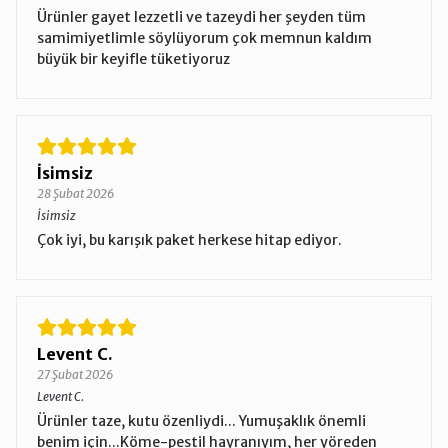
Ürünler gayet lezzetli ve tazeydi her şeyden tüm
samimiyetlimle söylüyorum çok memnun kaldım
büyük bir keyifle tüketiyoruz
İsimsiz
28 Şubat 2026
İsimsiz
Çok iyi, bu karışık paket herkese hitap ediyor.
Levent C.
27 Şubat 2026
Levent C.
Ürünler taze, kutu özenliydi... Yumuşaklık önemli
benim için...Köme-pestil hayranıyım, her yöreden