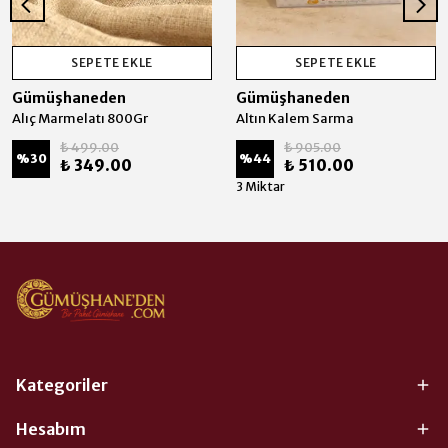
SEPETE EKLE
SEPETE EKLE
Gümüşhaneden
Gümüşhaneden
Alıç Marmelatı 800Gr
Altın Kalem Sarma
₺ 499.00
₺ 905.00
%
30
%
44
₺ 349.00
₺ 510.00
3 Miktar
Kategoriler
Hesabım