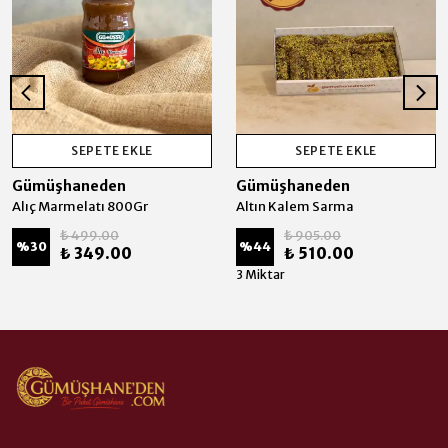
SEPETE EKLE
SEPETE EKLE
Gümüşhaneden
Gümüşhaneden
Alıç Marmelatı 800Gr
Altın Kalem Sarma
₺ 499.00
₺ 905.00
%
30
%
44
₺ 349.00
₺ 510.00
3 Miktar