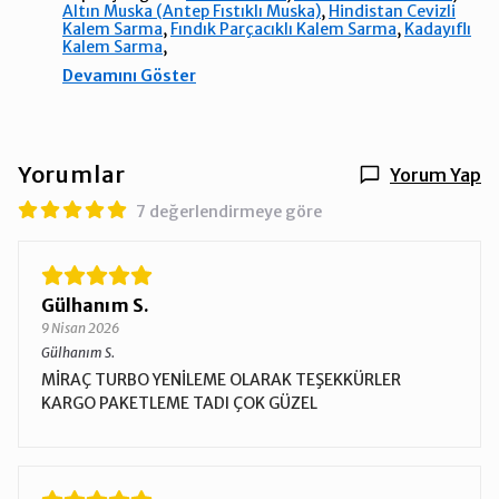
Altın Muska (Antep Fıstıklı Muska)
,
Hindistan Cevizli
Kalem Sarma
,
Fındık Parçacıklı Kalem Sarma
,
Kadayıflı
Kalem Sarma
,
Devamını Göster
Yorumlar
Yorum Yap
7 değerlendirmeye göre
Gülhanım S.
9 Nisan 2026
Gülhanım S.
MİRAÇ TURBO YENİLEME OLARAK TEŞEKKÜRLER
KARGO PAKETLEME TADI ÇOK GÜZEL