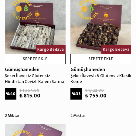
Kargo Bedava
Kargo Bedava
SEPETE EKLE
SEPETE EKLE
Gümüşhaneden
Gümüşhaneden
Şeker İlavesiz Glutensiz
Şeker İlavesiz& Glutensiz Klasik
Hindistan Cevizli Kalem Sarma
Köme
₺ 1,364.00
₺ 1,122.00
%
40
%
33
₺ 815.00
₺ 755.00
2 Miktar
2 Miktar