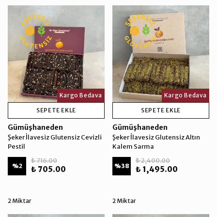
Kargo Bedava
Kargo Bedava
SEPETE EKLE
SEPETE EKLE
Gümüşhaneden
Gümüşhaneden
Şeker İlavesiz Glutensiz Cevizli
Şeker İlavesiz Glutensiz Altın
Pestil
Kalem Sarma
₺ 716.00
₺ 2,400.00
%
2
%
38
₺ 705.00
₺ 1,495.00
2 Miktar
2 Miktar