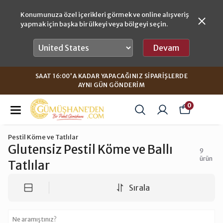
Konumunuza özel içerikleri görmek ve online alışveriş
yapmak için başka bir ülkeyi veya bölgeyi seçin.
Devam
SAAT 16:00'A KADAR YAPACAĞINIZ SIPARIŞLERDE
AYNI GÜN GÖNDERIM
0
Pestil Köme ve Tatlılar
Glutensiz Pestil Köme ve Ballı
9
ürün
Tatlılar
Sırala