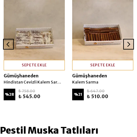
SEPETE EKLE
SEPETE EKLE
Gümüşhaneden
Gümüşhaneden
Hindistan Cevizli Kalem Sarması
Kalem Sarma
₺ 758.00
₺ 647.00
%
28
%
21
₺ 545.00
₺ 510.00
Pestil Muska Tatlıları