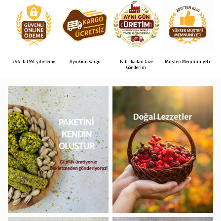
256-bit SSL şifreleme
Aynı Gün Kargo
Fabrikadan Taze
Müşteri Memnuniyeti
Gönderim