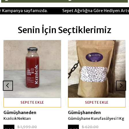
ızda.
Sepet Ağırlığna Göre Hediyen Artsın !! Detaylar Kam
Senin İçin Seçtiklerimiz
SEPETE EKLE
SEPETE EKLE
Gümüşhaneden
Gümüşhaneden
Kızılcık Nektarı
Gümüşhane Kurufasülyesi 1 Kg
₺ 1,999.00
₺ 620.00