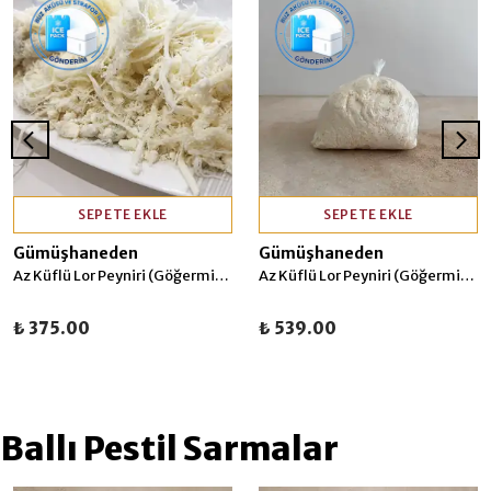
SEPETE EKLE
SEPETE EKLE
Gümüşhaneden
Gümüşhaneden
Az Küflü Lor Peyniri (Göğermiş) 500 gr
Az Küflü Lor Peyniri (Göğermiş) 1 Kg
₺ 375.00
₺ 539.00
Ballı Pestil Sarmalar