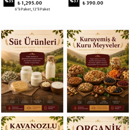
%
35
%
37
₺ 1,295.00
₺ 390.00
6'lı Paket, 12'li Paket