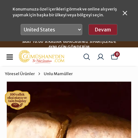
Konumunuza özel içerikleri görmek ve online alışveriş
yapmak için başka bir ülkeyi veya bölgeyi seçin.
Devam
SAAT 16:00'A KADAR YAPACAĞINIZ SIPARIŞLERDE
AYNI GÜN GÖNDERIM
0
Yöresel Ürünler
Unlu Mamüller