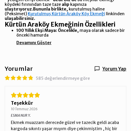
köydeki fırınından taze taze
alıp
kapınıza
ulaştırıyoruz.
Bununla birlikte,
kurutulmuş haline
(Peksimet)
Kurutulmuş Kürtün Araköy Köy Ekmeği
linkinden
ulaşabilirsiniz.
Kürtün Araköy Ekmeğinin Özellikleri
100 Yıllık Ekşi Maya:
Öncelikle,
maya olarak sadece bir
önceki hamurda
Devamını Göster
Yorumlar
Yorum Yap
585 değerlendirmeye göre
Teşekkür
10 Temmuz 2026
ESMA NUR
Y.
Ekmek muazzam derecede güzel ve tazecik geldi acaba
kargoda sıkıntı yaşar mıyım diye çekinmiştim , hiç bir