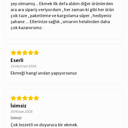
şey olmamış .. Ekmek ilk defa aldım diğer ürünlerden
ara ara sipariş veriyordum , her zaman ki gibi her ürün
çok taze , paketleme ve kargolama süper , hediyeniz
şahane ... Ellerinize sağlık , umarım helalinden daha
çok kazanırsınız .
Eserli
24 Haziran 2026
Ekmeği hangi undan yapıyorsunuz
İsimsiz
30 Nisan 2026
İsimsiz
Çok lezzetli ve doyurucu bir ekmek.