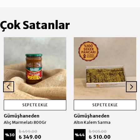
Çok Satanlar
SEPETE EKLE
SEPETE EKLE
Gümüşhaneden
Gümüşhaneden
Alıç Marmelatı 800Gr
Altın Kalem Sarma
₺ 499.00
₺ 905.00
%
30
%
44
₺ 349.00
₺ 510.00