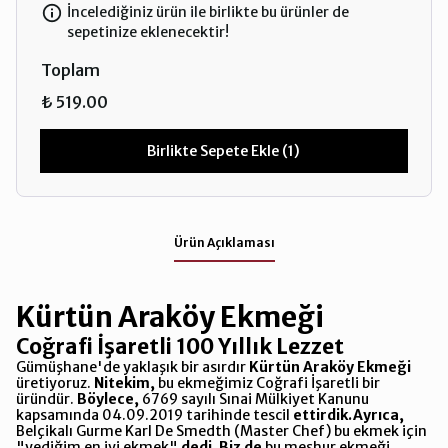
İncelediğiniz ürün ile birlikte bu ürünler de
sepetinize eklenecektir!
Toplam
₺ 519.00
Birlikte Sepete Ekle (1)
Ürün Açıklaması
Kürtün Araköy Ekmeği
Coğrafi İşaretli 100 Yıllık Lezzet
Gümüşhane'de yaklaşık bir asırdır
Kürtün Araköy Ekmeği
üretiyoruz.
Nitekim,
bu ekmeğimiz Coğrafi İşaretli bir
üründür.
Böylece,
6769 sayılı Sınai Mülkiyet Kanunu
kapsamında 04.09.2019 tarihinde tescil
ettirdik.
Ayrıca,
Belçikalı Gurme Karl De Smedth (Master Chef) bu ekmek için
"yediğim en iyi ekmek"
dedi.
Biz de
bu meşhur ekmeği