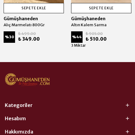
SEPETE EKLE
SEPETE EKLE
Gümüşhaneden
Gümüşhaneden
Alıç Marmelatı 800Gr
Altın Kalem Sarma
₺ 499.00
₺ 905.00
%
30
%
44
₺ 349.00
₺ 510.00
3 Miktar
Kategoriler
Hesabım
Hakkımızda