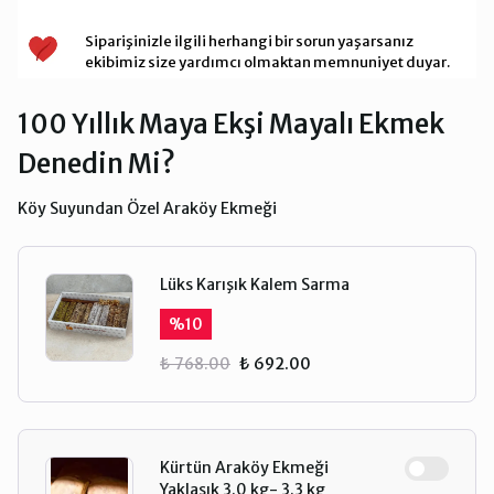
Siparişinizle ilgili herhangi bir sorun yaşarsanız
ekibimiz size yardımcı olmaktan memnuniyet duyar.
100 Yıllık Maya Ekşi Mayalı Ekmek
Denedin Mi?
Köy Suyundan Özel Araköy Ekmeği
Lüks Karışık Kalem Sarma
%
10
₺ 768.00
₺ 692.00
Kürtün Araköy Ekmeği
Yaklaşık 3.0 kg- 3.3 kg