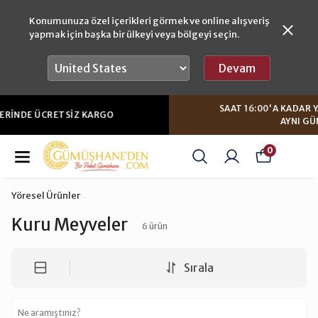
Konumunuza özel içerikleri görmek ve online alışveriş
yapmak için başka bir ülkeyi veya bölgeyi seçin.
Devam
SAAT 16:00'A KADAR YAPACAĞINIZ SIPARIŞLERDE
AYNI GÜN GÖNDERIM
0
Yöresel Ürünler
Kuru Meyveler
6
ürün
Sırala