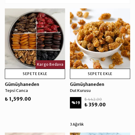
Kargo Bedava
Kargo Bedava
SEPETE EKLE
SEPETE EKLE
Gümüşhaneden
Gümüşhaneden
Tepsi Canca
Dut Kurusu
₺ 1,599.00
₺ 442.00
%
19
₺ 359.00
3 Ağırlık