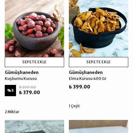
SEPETE EKLE
SEPETE EKLE
Gümüşhaneden
Gümüşhaneden
Kuşburnu Kurusu
Elma Kurusu 400 Gr
₺ 399.00
₺ 399.00
%
5
₺ 379.00
1 Çeşit
2 Miktar