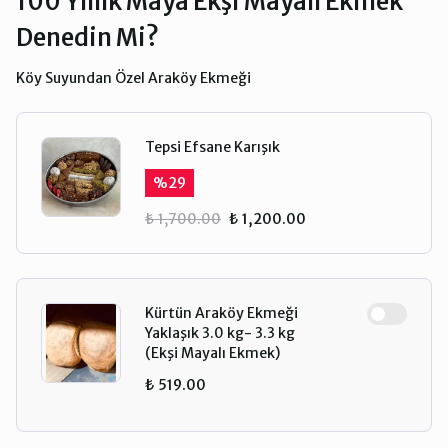
100 Yıllık Maya Ekşi Mayalı Ekmek
Denedin Mi?
Köy Suyundan Özel Araköy Ekmeği
Tepsi Efsane Karışık
%
29
₺ 1,700.00
₺ 1,200.00
Kürtün Araköy Ekmeği
Yaklaşık 3.0 kg- 3.3 kg
(Ekşi Mayalı Ekmek)
₺ 519.00