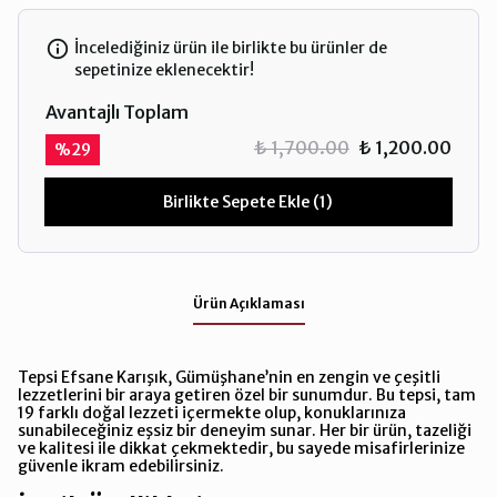
İncelediğiniz ürün ile birlikte bu ürünler de
sepetinize eklenecektir!
Avantajlı Toplam
₺ 1,700.00
₺ 1,200.00
%
29
Birlikte Sepete Ekle (1)
Ürün Açıklaması
Tepsi Efsane Karışık, Gümüşhane’nin en zengin ve çeşitli
lezzetlerini bir araya getiren özel bir sunumdur. Bu tepsi, tam
19 farklı doğal lezzeti içermekte olup, konuklarınıza
sunabileceğiniz eşsiz bir deneyim sunar. Her bir ürün, tazeliği
ve kalitesi ile dikkat çekmektedir, bu sayede misafirlerinize
güvenle ikram edebilirsiniz.