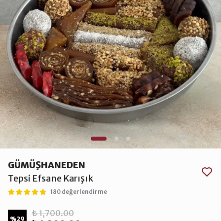
GÜMÜŞHANEDEN
Tepsi Efsane Karışık
180 değerlendirme
₺ 1,700.00
%
29