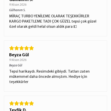
9 Nisan 2026
Gülhanım S.
MİRAÇ TURBO YENİLEME OLARAK TEŞEKKÜRLER
KARGO PAKETLEME TADI ÇOK GÜZEL tepsi çok güzel
özel olarak geldi helal olsun aldık para 💵
Beyza Gül
9 Nisan 2026
Beyza Gül
Tepsi harikaydı. Resimdeki gibiydi. Tatları zaten
mükemmel daha öncede almıştım. Hediye için
teşekkürler
Tevfik D.