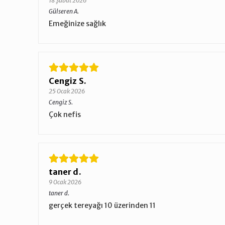
18 Şubat 2026
Gülseren A.
Emeğinize sağlık
Cengiz S.
25 Ocak 2026
Cengiz S.
Çok nefis
taner d.
9 Ocak 2026
taner d.
gerçek tereyağı 10 üzerinden 11