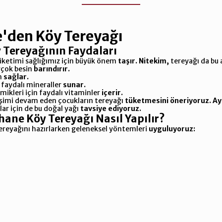
den Köy Tereyağı
y Tereyağının Faydaları
tüketimi sağlığımız için büyük önem
taşır.
Nitekim,
tereyağı da bu 
rçok besin
barındırır.
m
sağlar.
faydalı mineraller
sunar.
mikleri için faydalı vitaminler
içerir.
şimi devam eden çocukların tereyağı
tüketmesini öneriyoruz.
Ay
ar için de bu doğal yağı
tavsiye ediyoruz.
ne Köy Tereyağı Nasıl Yapılır?
tereyağını hazırlarken geleneksel yöntemleri
uyguluyoruz: