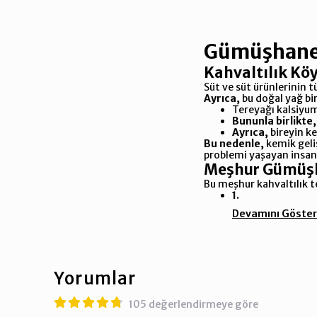
Gümüşhane'
Kahvaltılık Kö
Süt ve süt ürünlerinin 
Ayrıca,
bu doğal yağ bi
Tereyağı kalsiyu
Bununla birlikte,
Ayrıca,
bireyin ke
Bu nedenle,
kemik geli
problemi yaşayan insanl
Meşhur Gümüşha
Bu meşhur kahvaltılık 
1.
Devamını Göster
Yorumlar
105 değerlendirmeye göre