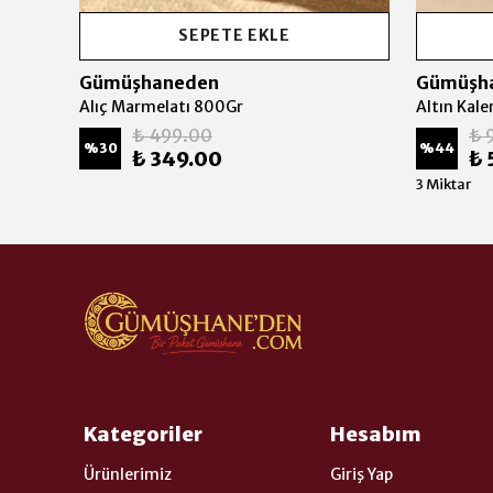
SEPETE EKLE
Gümüşhaneden
Gümüşh
Alıç Marmelatı 800Gr
Altın Kal
₺ 499.00
₺ 
%
30
%
44
₺ 349.00
₺ 
3 Miktar
Kategoriler
Hesabım
Ürünlerimiz
Giriş Yap