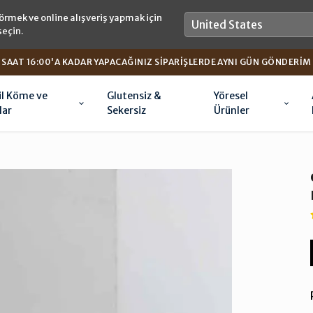
örmek ve online alışveriş yapmak için
seçin.
SAAT 16:00'A KADAR YAPACAĞINIZ SIPARIŞLERDE AYNI GÜN GÖNDERIM
il Köme ve
Glutensiz &
Yöresel
lar
Sekersiz
Ürünler