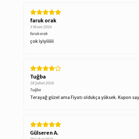
faruk orak
3 Nisan 2026
faruk orak
çok iyiyiiiiii
Tuğba
28 Şubat 2026
Tuğba
Terayağ güzel ama Fiyatı oldukça yüksek. Kupon saye
Gülseren A.