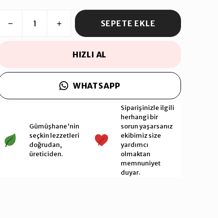
SEPETE EKLE
HIZLI AL
WHATSAPP
Siparişinizle ilgili
herhangi bir
Gümüşhane'nin
sorun yaşarsanız
seçkin lezzetleri
ekibimiz size
doğrudan,
yardımcı
üreticiden.
olmaktan
memnuniyet
duyar.