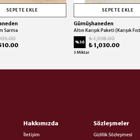
SEPETE EKLE
SEPETE EKLE
aneden
Gümüşhaneden
em Sarma
905.00
₺ 1,598.00
%
36
510.00
₺ 1,030.00
3 Miktar
Hakkımızda
Sözleşmeler
İletişim
Gizlilik Sözleşmesi