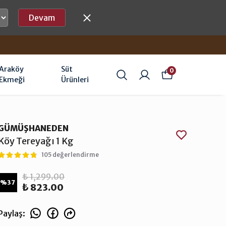
Devam
Araköy
Süt
0
Ekmeği
Ürünleri
GÜMÜŞHANEDEN
Köy Tereyağı 1 Kg
105 değerlendirme
₺ 1,299.00
%
37
₺ 823.00
Paylaş
: