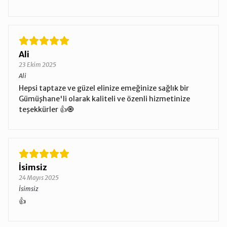
Ali
23 Ekim 2025
Ali
Hepsi taptaze ve güzel elinize emeğinize sağlık bir
Gümüşhane'li olarak kaliteli ve özenli hizmetinize
teşekkürler 👍🧿
İsimsiz
24 Mayıs 2025
İsimsiz
👍