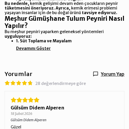
Bu nedenle,
kemik gelişimi devam eden çocukların peynir
tüketmesini öneriyoruz.
Ayrıca,
kemik erimesi problemi
yaşayan insanlar için de bu doğal ürünü
tavsiye ediyoruz.
Meşhur Gümüşhane Tulum Peyniri Nasıl
Yapılır?
Bu meşhur peyniri yaparken geleneksel yöntemleri
uyguluyoruz:
1. Süt Toplama ve Mayalam
Devamını Göster
Yorumlar
Yorum Yap
28 değerlendirmeye göre
Gülsüm Didem Alperen
18 Şubat 2026
Gülsüm Didem Alperen
Güzel