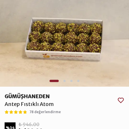
GÜMÜŞHANEDEN
Antep Fıstıklı Atom
78 değerlendirme
₺ 946.00
%
34