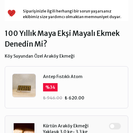
Siparişinizle ilgili herhangi bir sorun yaşarsanız
ekibimiz size yardımcı olmaktan memnuniyet duyar.
100 Yıllık Maya Ekşi Mayalı Ekmek
Denedin Mi?
Köy Suyundan Özel Araköy Ekmeği
Antep Fıstıklı Atom
%
34
₺ 946.00
₺ 620.00
Kürtün Araköy Ekmeği
Yaklaşık 3.0 kg- 3.3 kg