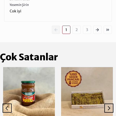
Yasemin Şirin
Cok iyi
1
2
3
Çok Satanlar