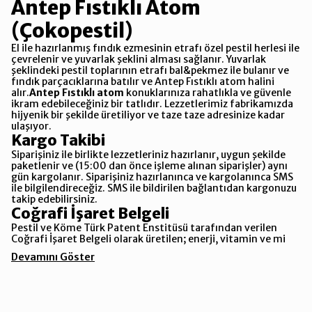
Antep Fıstıklı Atom
(Çokopestil)
El ile hazırlanmış fındık ezmesinin etrafı özel pestil herlesi ile
çevrelenir ve yuvarlak şeklini alması sağlanır. Yuvarlak
şeklindeki pestil toplarının etrafı bal&pekmez ile bulanır ve
fındık parçacıklarına batılır ve Antep Fıstıklı atom halini
alır.
Antep Fıstıklı atom
konuklarınıza rahatlıkla ve güvenle
ikram edebileceğiniz bir tatlıdır. Lezzetlerimiz fabrikamızda
hijyenik bir şekilde üretiliyor ve taze taze adresinize kadar
ulaşıyor.
Kargo Takibi
Siparişiniz ile birlikte lezzetleriniz hazırlanır, uygun şekilde
paketlenir ve (15:00 dan önce işleme alınan siparişler) aynı
gün kargolanır. Siparişiniz hazırlanınca ve kargolanınca SMS
ile bilgilendireceğiz. SMS ile bildirilen bağlantıdan kargonuzu
takip edebilirsiniz.
Coğrafi İşaret Belgeli
Pestil ve Köme Türk Patent Enstitüsü tarafından verilen
Coğrafi İşaret Belgeli olarak üretilen; enerji, vitamin ve mi
Devamını Göster