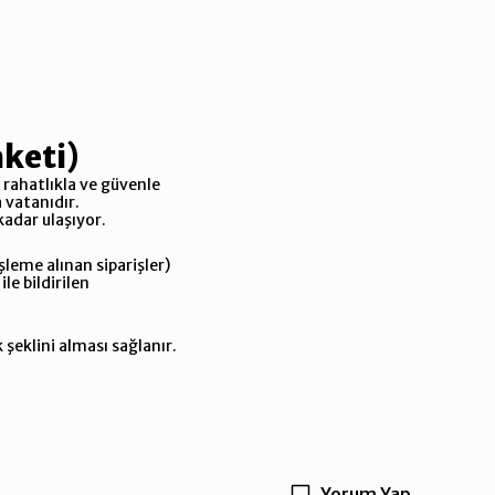
aketi)
a rahatlıkla ve güvenle
a vatanıdır.
kadar ulaşıyor.
işleme alınan siparişler)
le bildirilen
 şeklini alması sağlanır.
Yorum Yap