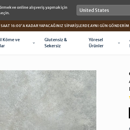
örmek ve online alışveriş yapmak için
seçin.
SAAT 16:00'A KADAR YAPACAĞINIZ SIPARIŞLERDE AYNI GÜN GÖNDERIM
il Köme ve
Glutensiz &
Yöresel
lar
Sekersiz
Ürünler