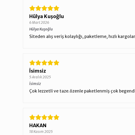
Hülya Kuşoğlu
6 Mart 2026
Hülya Kuşoğlu
Siteden alış veriş kolaylığı, paketleme, hızlı kargola
İsimsiz
5 Aralık 2025
İsimsiz
Çok lezzetli ve taze.özenle paketlenmiş çok begend
HAKAN
18 Kasım 2025