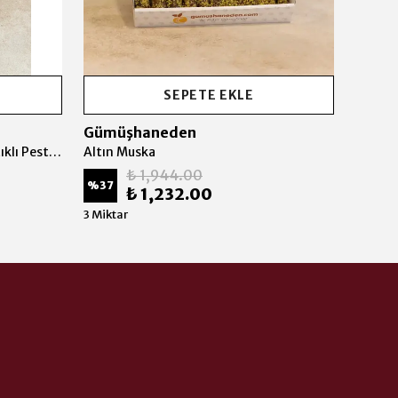
SEPETE EKLE
Gümüşhaneden
Gümü
Altın Karışık Paketi (Karışık Fıstıklı Pestil Paketi)
Altın Muska
Antep 
₺ 1,944.00
%
37
%
34
₺ 1,232.00
3 Miktar
3 Mikta