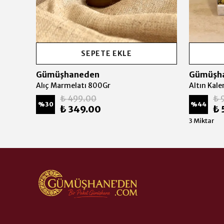
SEPETE EKLE
Gümüşhaneden
Gümüşh
Alıç Marmelatı 800Gr
Altın Kal
₺ 499.00
₺ 
%
30
%
44
₺ 349.00
₺ 
3 Miktar