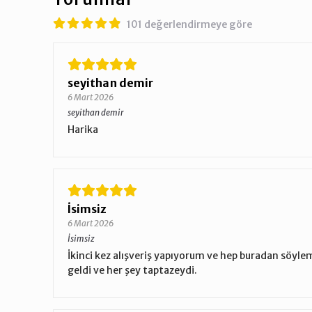
101 değerlendirmeye göre
seyithan demir
6 Mart 2026
seyithan demir
Harika
İsimsiz
6 Mart 2026
İsimsiz
İkinci kez alışveriş yapıyorum ve hep buradan söy
geldi ve her şey taptazeydi.