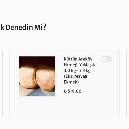
ek Denedin Mi?
Kürtün Araköy
Ekmeği Yaklaşık
3.0 kg- 3.3 kg
(Ekşi Mayalı
Ekmek)
₺ 519.00