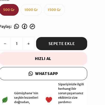
500 Gr
1000 Gr
1500 Gr
Paylaş
:
SEPETE EKLE
HIZLI AL
WHATSAPP
Siparişinizle ilgili
herhangi bir
Gümüşhane'nin
sorun yaşarsanız
seçkin lezzetleri
ekibimiz size
doğrudan,
yardımcı