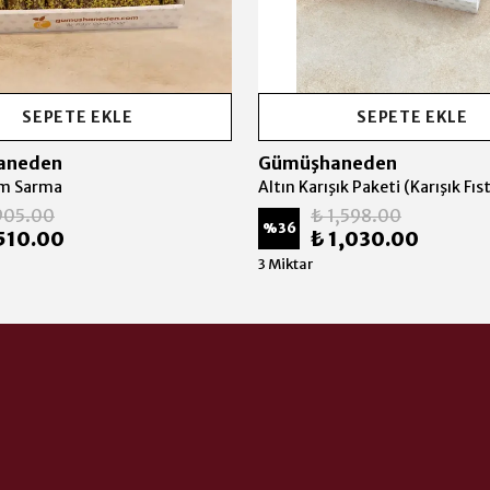
SEPETE EKLE
SEPETE EKLE
aneden
Gümüşhaneden
em Sarma
905.00
₺ 1,598.00
%
36
510.00
₺ 1,030.00
3 Miktar