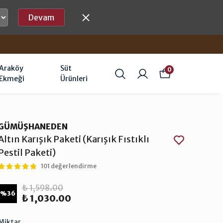
Devam
Araköy
Süt
0
Ekmeği
Ürünleri
GÜMÜŞHANEDEN
Altın Karışık Paketi (Karışık Fıstıklı
Pestil Paketi)
101 değerlendirme
₺ 1,598.00
%
36
₺ 1,030.00
Miktar