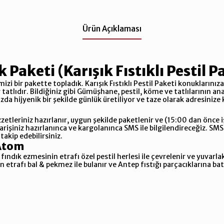
Ürün Açıklaması
k Paketi (Karışık Fıstıklı Pestil P
mizi bir pakette topladık. Karışık Fıstıklı Pestil Paketi konuklarınız
 tatlıdır. Bildiğiniz gibi Gümüşhane, pestil, köme ve tatlılarının an
da hijyenik bir şekilde günlük üretiliyor ve taze olarak adresinize 
lezzetleriniz hazırlanır, uygun şekilde paketlenir ve (15:00 dan önce 
arişiniz hazırlanınca ve kargolanınca SMS ile bilgilendireceğiz. SMS i
akip edebilirsiniz.
 Atom
fındık ezmesinin etrafı özel pestil herlesi ile çevrelenir ve yuvarlak
ın etrafı bal & pekmez ile bulanır ve Antep fıstığı parçacıklarına bat