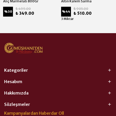
Alıç Marmelatı 800Gr
Altın Kalem Sarma
₺ 499.00
₺ 905.00
%
30
%
44
₺ 349.00
₺ 510.00
3 Miktar
Kategoriler
Hesabım
Hakkımızda
Sözleşmeler
Kampanyalardan Haberdar Oll