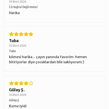
19 Mart 2026
İ.Ertuğrul Değirmenci
Harika
Tuba
16 Mart 2026
Tuba
kömesi harika... çayın yanında favorim. hemen
bitiriyorlar diye çocuklardan bile saklıyorum:)
Gülay Ş.
14 Mart 2026
Gülay Ş.
Kome iyidi