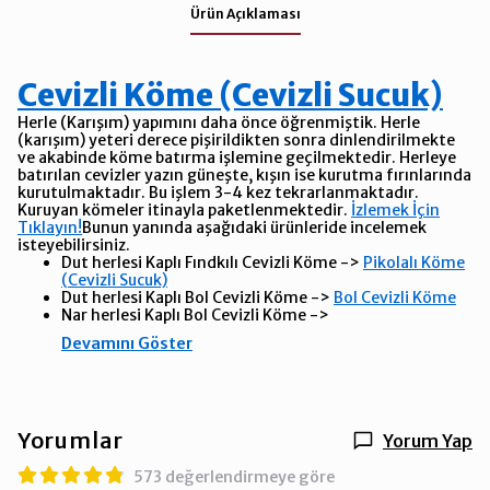
Ürün Açıklaması
Cevizli Köme (Cevizli Sucuk)
Herle (Karışım) yapımını daha önce öğrenmiştik. Herle
(karışım) yeteri derece pişirildikten sonra dinlendirilmekte
ve akabinde köme batırma işlemine geçilmektedir. Herleye
batırılan cevizler yazın güneşte, kışın ise kurutma fırınlarında
kurutulmaktadır. Bu işlem 3-4 kez tekrarlanmaktadır.
Kuruyan kömeler itinayla paketlenmektedir.
İzlemek İçin
Tıklayın!
Bunun yanında aşağıdaki ürünleride incelemek
isteyebilirsiniz.
Dut herlesi Kaplı Fındkılı Cevizli Köme ->
Pikolalı Köme
(Cevizli Sucuk)
Dut herlesi Kaplı Bol Cevizli Köme ->
Bol Cevizli Köme
Nar herlesi Kaplı Bol Cevizli Köme ->
Devamını Göster
Yorumlar
Yorum Yap
573 değerlendirmeye göre