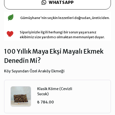
WHATSAPP
Gümüşhane'nin seçkin lezzetleri doğrudan, üreticiden.
Siparişinizle ilgili herhangi bir sorun yaşarsanız
ekibimiz size yardımcı olmaktan memnuniyet duyar.
100 Yıllık Maya Ekşi Mayalı Ekmek
Denedin Mi?
Köy Suyundan Özel Araköy Ekmeği
Klasik Köme (Cevizli
Sucuk)
₺ 784.00