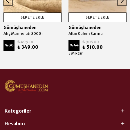
SEPETE EKLE
SEPETE EKLE
Gümüşhaneden
Gümüşhaneden
Alıç Marmelatı 800Gr
Altın Kalem Sarma
₺ 499.00
₺ 905.00
%
30
%
44
₺ 349.00
₺ 510.00
3 Miktar
Kategoriler
Hesabım