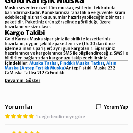
Gold Karışık Muska
Muska sevenlere özel tüm muska çeşitlerini tek kutuda
barındırmaktadır. Konuklarınıza rahatlıkla ve güvenle ikram
edebileceğiniz harika sunumlar hazırlayabileceğiniz bir tatlı
paketidir. Paketiniz ürün görselinde görüldüğü üzere
hazırlanır ve size ulaşır.
Kargo Takibi
Gold Karışık Muska siparişiniz ile birlikte lezzetleriniz
hazırlanır, uygun şekilde paketlenir ve (15:00 dan önce
işleme alınan siparişler) aynı gün kargolanır. Siparişiniz
hazırlanınca ve kargolanınca SMS ile bilgilendireceğiz. SMS ile
bildirilen bağlantıdan kargonuzu takip edebilirsiniz.
İçindekiler:
Muska Tatlısı
,
Fındıklı Muska Tatlısı
,
Altın
Muska (Antep Fıstıklı Muska)
Antep Fıstıklı Muska 232
GrMuska Tatlısı 212 GrFındıklı
Devamını Göster
Yorumlar
Yorum Yap
1 değerlendirmeye göre