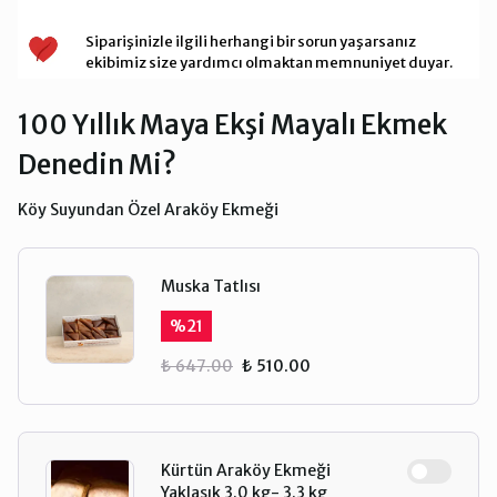
Siparişinizle ilgili herhangi bir sorun yaşarsanız
ekibimiz size yardımcı olmaktan memnuniyet duyar.
100 Yıllık Maya Ekşi Mayalı Ekmek
Denedin Mi?
Köy Suyundan Özel Araköy Ekmeği
Muska Tatlısı
%
21
₺ 647.00
₺ 510.00
Kürtün Araköy Ekmeği
Yaklaşık 3.0 kg- 3.3 kg