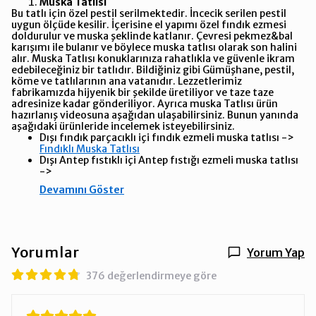
Muska Tatlısı
Bu tatlı için özel pestil serilmektedir. İncecik serilen pestil
uygun ölçüde kesilir. İçerisine el yapımı özel fındık ezmesi
doldurulur ve muska şeklinde katlanır. Çevresi pekmez&bal
karışımı ile bulanır ve böylece muska tatlısı olarak son halini
alır. Muska Tatlısı konuklarınıza rahatlıkla ve güvenle ikram
edebileceğiniz bir tatlıdır. Bildiğiniz gibi Gümüşhane, pestil,
köme ve tatlılarının ana vatanıdır. Lezzetlerimiz
fabrikamızda hijyenik bir şekilde üretiliyor ve taze taze
adresinize kadar gönderiliyor. Ayrıca muska Tatlısı ürün
hazırlanış videosuna aşağıdan ulaşabilirsiniz. Bunun yanında
aşağıdaki ürünleride incelemek isteyebilirsiniz.
Dışı fındık parçacıklı içi fındık ezmeli muska tatlısı ->
Fındıklı Muska Tatlısı
Dışı Antep fıstıklı içi Antep fıstığı ezmeli muska tatlısı
->
Devamını Göster
Yorumlar
Yorum Yap
376 değerlendirmeye göre