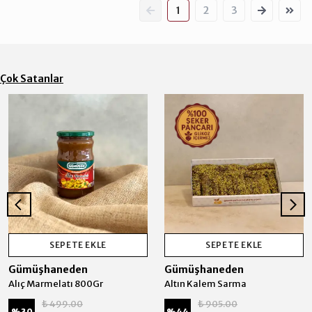
1
2
3
Çok Satanlar
SEPETE EKLE
SEPETE EKLE
Gümüşhaneden
Gümüşhaneden
Alıç Marmelatı 800Gr
Altın Kalem Sarma
₺ 499.00
₺ 905.00
%
30
%
44