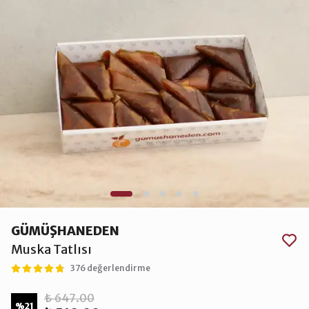
GÜMÜŞHANEDEN
Muska Tatlısı
376 değerlendirme
₺ 647.00
%
21