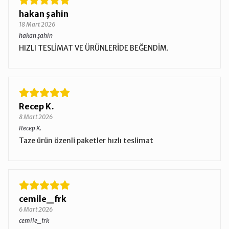
hakan şahin
18 Mart 2026
hakan şahin
HIZLI TESLİMAT VE ÜRÜNLERİDE BEĞENDİM.
Recep K.
8 Mart 2026
Recep K.
Taze ürün özenli paketler hızlı teslimat
cemile_frk
6 Mart 2026
cemile_frk