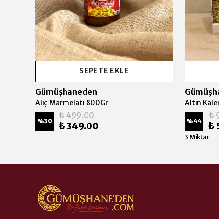
SEPETE EKLE
Gümüşhaneden
Gümüşh
Alıç Marmelatı 800Gr
Altın Kal
₺ 499.00
₺ 
%
30
%
44
₺ 349.00
₺ 
3 Miktar