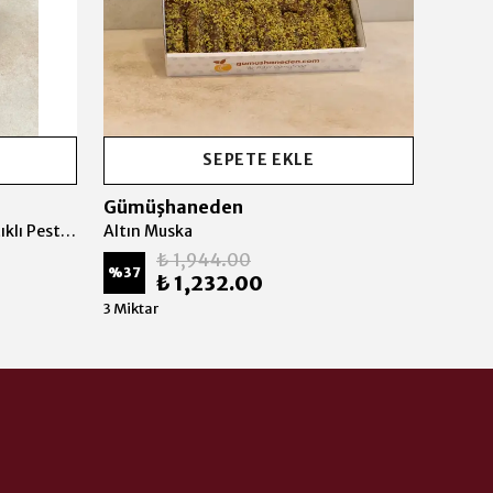
SEPETE EKLE
Gümüşhaneden
Gümü
Altın Karışık Paketi (Karışık Fıstıklı Pestil Paketi)
Altın Muska
Antep 
₺ 1,944.00
%
37
%
34
₺ 1,232.00
3 Miktar
3 Mikta