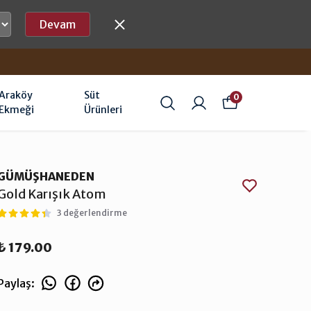
Devam
Araköy
Süt
0
Ekmeği
Ürünleri
GÜMÜŞHANEDEN
Gold Karışık Atom
3 değerlendirme
₺ 179.00
Paylaş
: