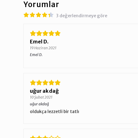
Yorumlar
3 değerlendirmeye göre
Emel D.
19 Haziran 2021
Emel D.
uğur akdağ
10 Şubat 2021
uğur akdağ
oldukça lezzetli bir tatlı