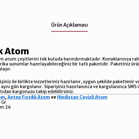
Ürün Açıklaması
ık Atom
 atom çeşitlerini tek kutuda barındırmaktadır. Konuklarınıza rah
rika sunumlar hazırlayabileceğiniz bir tatlı paketidir. Paketiniz ü
ulaşır.
şiniz ile birlikte lezzetleriniz hazırlanır, uygun şekilde paketlenir
) aynı gün kargolanır. Siparişiniz hazırlanınca ve kargolanınca SMS i
ntıdan kargonuzu takip edebilirsiniz.
tom
,
Antep Fıstıklı Atom
ve
Hindistan Cevizli Atom
 Gr
om 24