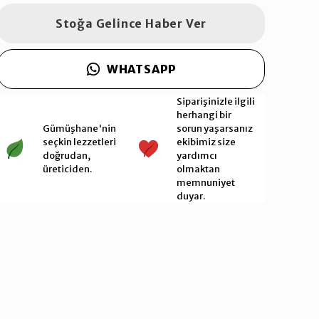
Stoğa Gelince Haber Ver
WHATSAPP
Siparişinizle ilgili
herhangi bir
Gümüşhane'nin
sorun yaşarsanız
seçkin lezzetleri
ekibimiz size
doğrudan,
yardımcı
üreticiden.
olmaktan
memnuniyet
duyar.