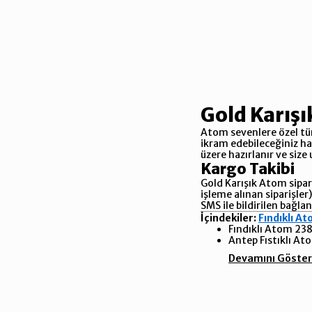
Gold Karış
Atom sevenlere özel tüm
ikram edebileceğiniz ha
üzere hazırlanır ve size 
Kargo Takibi
Gold Karışık Atom sipari
işleme alınan siparişler
SMS ile bildirilen bağla
İçindekiler:
Fındıklı A
Fındıklı Atom 238
Antep Fıstıklı At
Devamını Göster