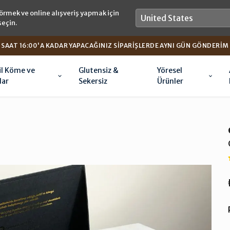
örmek ve online alışveriş yapmak için
seçin.
SAAT 16:00'A KADAR YAPACAĞINIZ SIPARIŞLERDE AYNI GÜN GÖNDERIM
il Köme ve
Glutensiz &
Yöresel
lar
Sekersiz
Ürünler