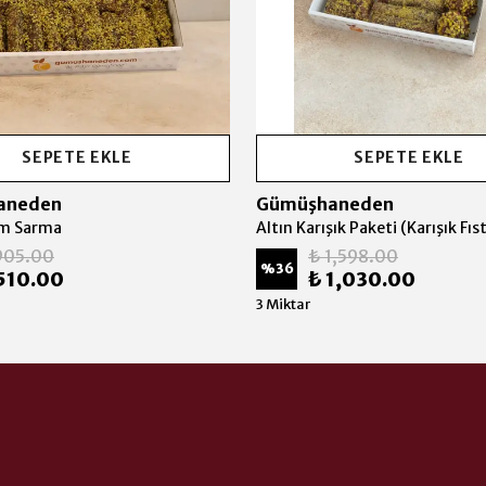
SEPETE EKLE
SEPETE EKLE
aneden
Gümüşhaneden
em Sarma
905.00
₺ 1,598.00
%
36
510.00
₺ 1,030.00
3 Miktar