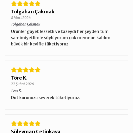
Tolgahan Çakmak
8 Mart 2026
Tolgahan Çakmak
Ürünler gayet lezzetli ve tazeydi her şeyden tüm
samimiyetlimle söylüyorum çok memnun kaldım
büyük bir keyifle tüketiyoruz
Töre K.
22 Şubat 2026
Töre K.
Dut kurunuzu severek tüketiyoruz.
Süleyman Çetinkaya