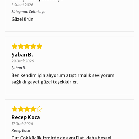
3 Şubat 2026
Süleyman Çetinkaya
Güzel ürün
Şaban B.
29 Ocak 2026
Şaban B.
Ben kendim için alıyorum atıştırmalık seviyorum
sağlıklı gayet güzel teşekkürler.
Recep Koca
17 Ocak 2026
Recep Koca
Dut Çok küçük.izmirde de aynı Fiat .daha hesaplı