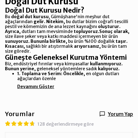
Doğal Dut Kurusu
Doğal Dut Kurusu Nedir?
Bu
doğal dut kurusu
, Gümüşhane'nin meşhur dut
ağaçlarından
gelir.
Nitekim,
bu dutlar bizim coğrafi tescilli
pestil ve kömemizin de ana lezzet kaynağını
oluşturur.
Ayrıca,
dutları tam mevsiminde
topluyoruz.
Sonuç olarak,
size ilave şeker veya katkı maddesi içermeyen bir ürün
sunuyoruz.
Bununla birlikte,
bu ürün %100 doğallık
taşır.
Kısacası,
sağlıklı bir atıştırmalık
arıyorsanız,
bu ürün tam
size göredir.
Güneşte Geleneksel Kurutma Yöntemi
Biz, endüstriyel fırınlar veya kimyasallar
kullanmıyoruz.
Bunun yerine,
geleneksel yöntemlere sadık
kalıyoruz.
1. Toplama ve Serim:
Öncelikle,
en olgun dutları
ağaçlardan özenle
Devamını Göster
Yorumlar
Yorum Yap
128 değerlendirmeye göre