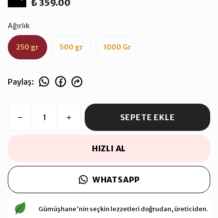
₺ 359.00
Ağırlık
250 gr
500 gr
1000 Gr
Paylaş
:
SEPETE EKLE
HIZLI AL
WHATSAPP
Gümüşhane'nin seçkin lezzetleri doğrudan, üreticiden.