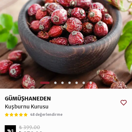
GÜMÜŞHANEDEN
Kuşburnu Kurusu
48 değerlendirme
₺ 399.00
%
5