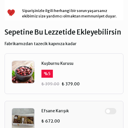
Siparişinizle ilgili herhangi bir sorun yaşarsanız
ekibimiz size yardımcı olmaktan memnuniyet duyar.
Sepetine Bu Lezzetide Ekleyebilirsin
Fabrikamızdan tazecik kapınıza kadar
Kuşburnu Kurusu
%
5
₺ 399.00
₺ 379.00
Efsane Karışık
₺ 672.00