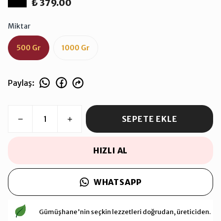
₺ 379.00
Miktar
500 Gr
1000 Gr
Paylaş
:
SEPETE EKLE
HIZLI AL
WHATSAPP
Gümüşhane'nin seçkin lezzetleri doğrudan, üreticiden.