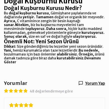
Doğal Kuşburnu Kurusu
Doğal Kuşburnu Kurusu Nedir?
Bu
doğal kuşburnu kurusu
, Gümüşhane yaylalarında ve
dağlarında
yetişir.
Tamamen
doğal ve organik bir meyvedir.
Ayrıca,
C vitaminince zengin bir besin kaynağı
sunar.
Nitekim,
biz bu kuşburnu meyvelerini tam
mevsiminde
topluyoruz.
Daha sonra,
hiçbir katkı maddesi
kullanmadan, geleneksel yöntemlerle güneşte
kurutuyoruz.
Sonuç olarak,
size en saf ve doğal haliyle
ulaştırıyoruz.
Önemli Not: Yeni Sezon Ürünü
Dikkat:
Size gönderdiğimiz bu lezzetler yeni sezon ürünüdür.
Yani,
henüz kurumakta olan taze lezzetlerdir.
Bu nedenle,
bozulmaması için bazı önlemler
alabilirsiniz.
Örneğin,
ürünü
damak tadınıza göre biraz daha
kurutabilirsiniz.Devamını
Göster
Yorumlar
Yorum Yap
48 değerlendirmeye göre