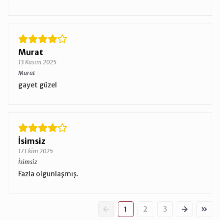
Murat
13 Kasım 2025
Murat
gayet güzel
İsimsiz
17 Ekim 2025
İsimsiz
Fazla olgunlaşmış.
1
2
3