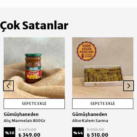
Çok Satanlar
SEPETE EKLE
SEPETE EKLE
Gümüşhaneden
Gümüşhaneden
Alıç Marmelatı 800Gr
Altın Kalem Sarma
₺ 499.00
₺ 905.00
%
30
%
44
₺ 349.00
₺ 510.00