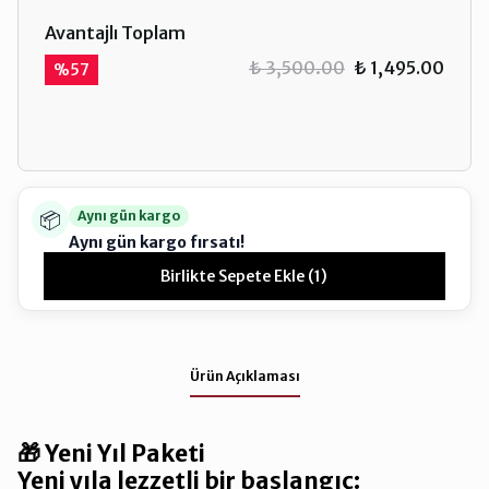
Avantajlı Toplam
₺ 3,500.00
₺ 1,495.00
%
57
📦
Aynı gün kargo
Aynı gün kargo fırsatı!
Önümüzdeki 5 saat 30 dakika içinde siparişinizi
Birlikte Sepete Ekle (1)
oluşturursanız, siparişiniz bugün kargoya teslim edilir.
Ürün Açıklaması
🎁 Yeni Yıl Paketi
Yeni yıla lezzetli bir başlangıç: