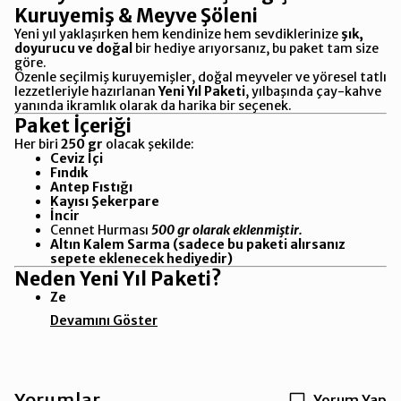
Kuruyemiş & Meyve Şöleni
Yeni yıl yaklaşırken hem kendinize hem sevdiklerinize
şık,
doyurucu ve doğal
bir hediye arıyorsanız, bu paket tam size
göre.
Özenle seçilmiş kuruyemişler, doğal meyveler ve yöresel tatlı
lezzetleriyle hazırlanan
Yeni Yıl Paketi
, yılbaşında çay-kahve
yanında ikramlık olarak da harika bir seçenek.
Paket İçeriği
Her biri
250 gr
olacak şekilde:
Ceviz İçi
Fındık
Antep Fıstığı
Kayısı Şekerpare
İncir
Cennet Hurması
500 gr olarak eklenmiştir.
Altın Kalem Sarma (sadece bu paketi alırsanız
sepete eklenecek hediyedir)
Neden Yeni Yıl Paketi?
Ze
Devamını Göster
Yorumlar
Yorum Yap