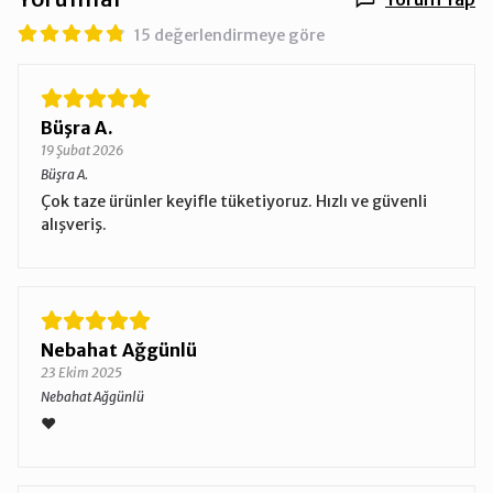
15 değerlendirmeye göre
Büşra A.
19 Şubat 2026
Büşra A.
Çok taze ürünler keyifle tüketiyoruz. Hızlı ve güvenli
alışveriş.
Nebahat Ağgünlü
23 Ekim 2025
Nebahat Ağgünlü
❤️