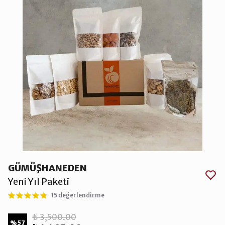
GÜMÜŞHANEDEN
Yeni Yıl Paketi
15 değerlendirme
₺ 3,500.00
%
57