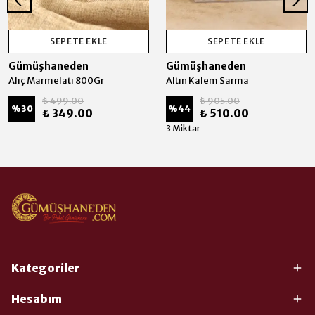
SEPETE EKLE
SEPETE EKLE
Gümüşhaneden
Gümüşhaneden
Alıç Marmelatı 800Gr
Altın Kalem Sarma
₺ 499.00
₺ 905.00
%
30
%
44
₺ 349.00
₺ 510.00
3 Miktar
Kategoriler
Hesabım