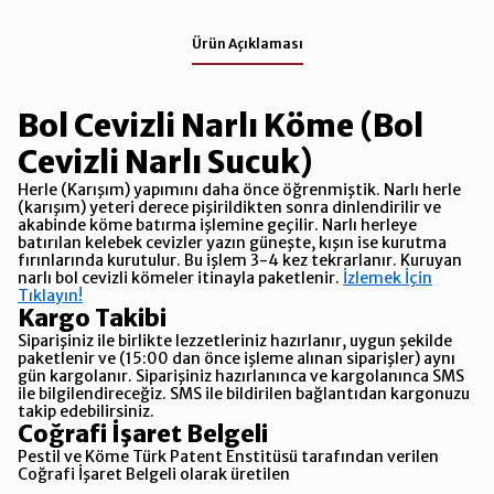
Ürün Açıklaması
Bol Cevizli Narlı Köme (Bol
C
evizli Narlı Sucuk)
Herle (Karışım) yapımını daha önce öğrenmiştik. Narlı herle
(karışım) yeteri derece pişirildikten sonra dinlendirilir ve
akabinde köme batırma işlemine geçilir. Narlı herleye
batırılan kelebek cevizler yazın güneşte, kışın ise kurutma
fırınlarında kurutulur. Bu işlem 3-4 kez tekrarlanır. Kuruyan
narlı bol cevizli kömeler itinayla paketlenir.
İzlemek İçin
Tıklayın!
Kargo Takibi
Siparişiniz ile birlikte lezzetleriniz hazırlanır, uygun şekilde
paketlenir ve (15:00 dan önce işleme alınan siparişler) aynı
gün kargolanır. Siparişiniz hazırlanınca ve kargolanınca SMS
ile bilgilendireceğiz. SMS ile bildirilen bağlantıdan kargonuzu
takip edebilirsiniz.
Coğrafi İşaret Belgeli
Pestil ve Köme Türk Patent Enstitüsü tarafından verilen
Coğrafi İşaret Belgeli olarak üretilen