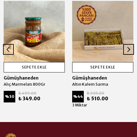
SEPETE EKLE
SEPETE EKLE
Gümüşhaneden
Gümüşhaneden
Alıç Marmelatı 800Gr
Altın Kalem Sarma
₺ 499.00
₺ 905.00
%
30
%
44
₺ 349.00
₺ 510.00
3 Miktar