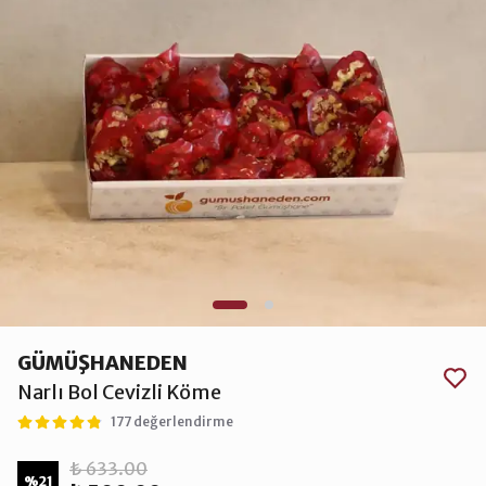
GÜMÜŞHANEDEN
Narlı Bol Cevizli Köme
177 değerlendirme
₺ 633.00
%
21