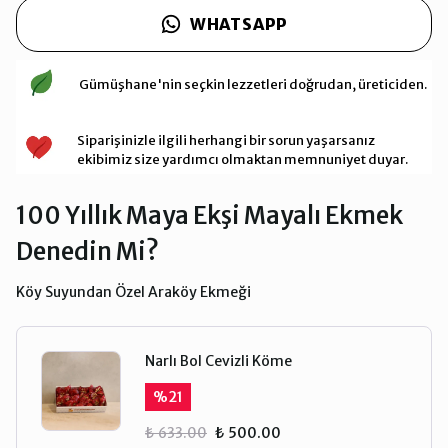
WHATSAPP
Gümüşhane'nin seçkin lezzetleri doğrudan, üreticiden.
Siparişinizle ilgili herhangi bir sorun yaşarsanız
ekibimiz size yardımcı olmaktan memnuniyet duyar.
100 Yıllık Maya Ekşi Mayalı Ekmek
Denedin Mi?
Köy Suyundan Özel Araköy Ekmeği
Narlı Bol Cevizli Köme
%
21
₺ 633.00
₺ 500.00