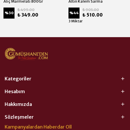
Alıç Marmelatı 800Gr
Altın Kalem Sarma
₺ 499.00
₺ 905.00
%
30
%
44
₺ 349.00
₺ 510.00
3 Miktar
Kategoriler
Hesabım
Hakkımızda
Sözleşmeler
Kampanyalardan Haberdar Oll