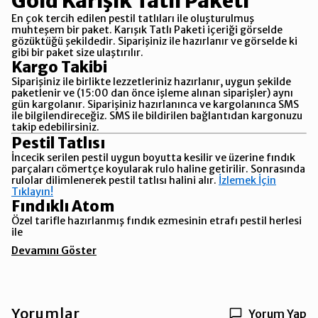
Gold Karışık Tatlı Paketi
En çok tercih edilen pestil tatlıları ile oluşturulmuş
muhteşem bir paket. Karışık Tatlı Paketi içeriği görselde
gözüktüğü şekildedir. Siparişiniz ile hazırlanır ve görselde ki
gibi bir paket size ulaştırılır.
Kargo Takibi
Siparişiniz ile birlikte lezzetleriniz hazırlanır, uygun şekilde
paketlenir ve (15:00 dan önce işleme alınan siparişler) aynı
gün kargolanır. Siparişiniz hazırlanınca ve kargolanınca SMS
ile bilgilendireceğiz. SMS ile bildirilen bağlantıdan kargonuzu
takip edebilirsiniz.
Pestil Tatlısı
İncecik serilen pestil uygun boyutta kesilir ve üzerine fındık
parçaları cömertçe koyularak rulo haline getirilir. Sonrasında
rulolar dilimlenerek pestil tatlısı halini alır.
İzlemek İçin
Tıklayın!
Fındıklı Atom
Özel tarifle hazırlanmış fındık ezmesinin etrafı pestil herlesi
ile
Devamını Göster
Yorumlar
Yorum Yap