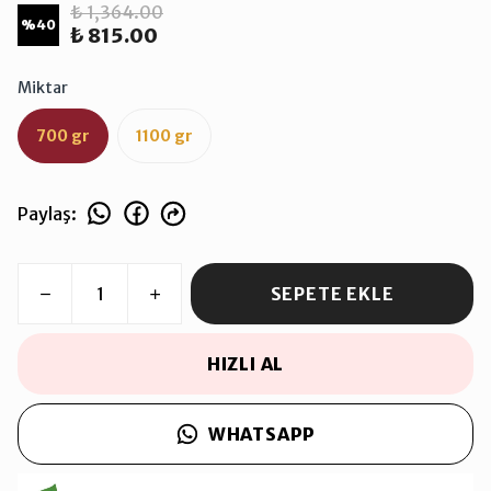
₺ 1,364.00
%
40
₺ 815.00
Miktar
700 gr
1100 gr
Paylaş
:
SEPETE EKLE
HIZLI AL
WHATSAPP