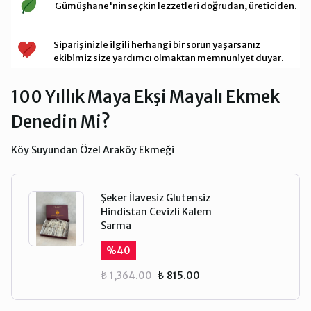
Gümüşhane'nin seçkin lezzetleri doğrudan, üreticiden.
Siparişinizle ilgili herhangi bir sorun yaşarsanız
ekibimiz size yardımcı olmaktan memnuniyet duyar.
100 Yıllık Maya Ekşi Mayalı Ekmek
Denedin Mi?
Köy Suyundan Özel Araköy Ekmeği
Şeker İlavesiz Glutensiz
Hindistan Cevizli Kalem
Sarma
%
40
₺ 1,364.00
₺ 815.00