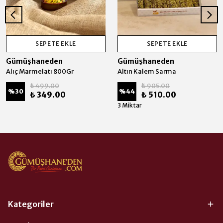
SEPETE EKLE
SEPETE EKLE
Gümüşhaneden
Gümüşhaneden
Alıç Marmelatı 800Gr
Altın Kalem Sarma
₺ 499.00
₺ 905.00
%
30
%
44
₺ 349.00
₺ 510.00
3 Miktar
Kategoriler