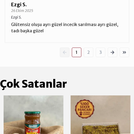
Ezgi S.
26 Ekim 2025
Ezgi S.
Glütensiz oluşu ayrı güzel incecik sarılması ayrı güzel,
tadı başka güzel
1
2
3
Çok Satanlar