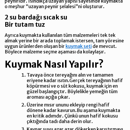
peyniridir. Isındıkça uzayan yapısı sayesinde kuymakta
o meşhur “uzayan peynir şelalesi”ni oluşturur.
2 su bardağı sıcak su
Bir tutam tuz
Ayrıca kuymakta kullanılan tüm malzemeleri tek tek
almak yerine bir arada toplamak istersen, tam yöresine
uygun ürünlerden oluşan bir
kuymak seti
de mevcut.
Böylece malzeme seçme aşaması da kolaylaşır.
Kuymak Nasıl Yapılır?
Tavaya önce tereyağını alın ve tamamen
eriyene kadar ısıtın.Gerçek tereyağının hafif
köpürmesi ve o süt kokusu, kuymak için en
güzel başlangıçtır. Böylelikle yemeğin tüm
aroması açığa çıkar.
Üzerine mısır ununu ekleyip rengi hafif
dönene kadar kavurun.Bu aşama kuymakta
en kritik adımdır. Çünkü unun hafif kokusu
çıktığında tadı daha derin olur.
Kaynar suyu azar azar dökerken karıştırmayı