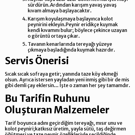
sürdürün.Ardından karışım yavaş yavaş
kıvam almaya başlayacaktır.
Karışım koyulaşmaya başlayınca kolot
peynirini ekleyin.Peynir eridikçe kuymak
kendi kıvamını bulur; böylece çekince uzayan
o görüntü ortaya çıkar.
Tavanın kenarlarında tereyağı yüzeye
çıkmaya başladığında kuymak hazırdır.
Servis Önerisi
Sıcak sıcak sofraya getir; yanında taze köy ekmeği
olsun. Ayrıca istersen yayladan yeni inmiş gibi bir de mis
gibi demli çay eklersin… İşte o zaman her şey tamamdır.
Bu Tarifin Ruhunu
Oluşturan Malzemeler
Tarif boyunca adını geçirdiğim tereyağı, mısır unu ve
kolot peyniri;katkısız üretim, yayla sütü, taş değirmen
öğütmesi ve taze peynir özellikleriyle seçildiğinde