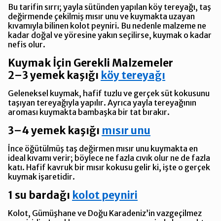
Bu tarifin sırrı; yayla sütünden yapılan köy tereyağı, taş
değirmende çekilmiş mısır unu ve kuymakta uzayan
kıvamıyla bilinen kolot peyniri. Bu nedenle malzeme ne
kadar doğal ve yöresine yakın seçilirse, kuymak o kadar
nefis olur.
Kuymak İçin Gerekli Malzemeler
2–3 yemek kaşığı
köy tereyağı
Geleneksel kuymak, hafif tuzlu ve gerçek süt kokusunu
taşıyan tereyağıyla yapılır. Ayrıca yayla tereyağının
aroması kuymakta bambaşka bir tat bırakır.
3–4 yemek kaşığı
mısır unu
İnce öğütülmüş taş değirmen mısır unu kuymakta en
ideal kıvamı verir; böylece ne fazla cıvık olur ne de fazla
katı. Hafif kavruk bir mısır kokusu gelir ki, işte o gerçek
kuymak işaretidir.
1 su bardağı
kolot peyniri
Kolot, Gümüşhane ve Doğu Karadeniz’in vazgeçilmez