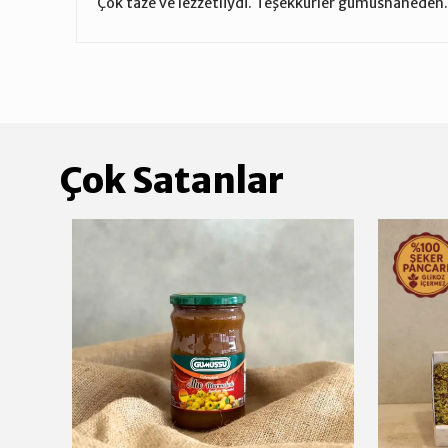
Çok taze ve lezzetliydi. Teşekkürler gumushaneden.
Çok Satanlar