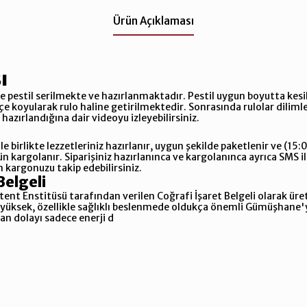
Ürün Açıklaması
ı
ince pestil serilmekte ve hazırlanmaktadır. Pestil uygun boyutta ke
e koyularak rulo haline getirilmektedir. Sonrasında rulolar dilimle
l hazırlandığına dair videoyu izleyebilirsiniz.
z ile birlikte lezzetleriniz hazırlanır, uygun şekilde paketlenir ve (1
gün kargolanır. Siparişiniz hazırlanınca ve kargolanınca ayrıca SMS i
an kargonuzu takip edebilirsiniz.
Belgeli
ent Enstitüsü tarafından verilen Coğrafi İşaret Belgeli olarak üret
 yüksek, özellikle sağlıklı beslenmede oldukça önemli Gümüşhane'
an dolayı sadece enerji d