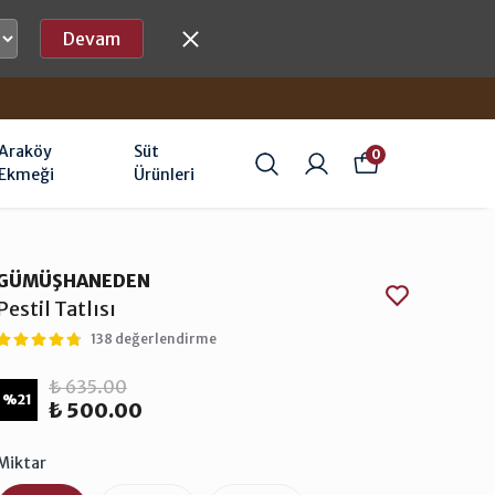
Devam
Araköy
Süt
0
Ekmeği
Ürünleri
GÜMÜŞHANEDEN
Pestil Tatlısı
138 değerlendirme
₺ 635.00
%
21
₺ 500.00
Miktar