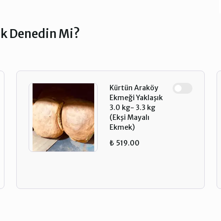
ek Denedin Mi?
Kürtün Araköy
Ekmeği Yaklaşık
3.0 kg- 3.3 kg
(Ekşi Mayalı
Ekmek)
₺ 519.00