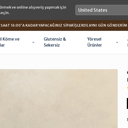
örmek ve online alışveriş yapmak için
seçin.
SAAT 16:00'A KADAR YAPACAĞINIZ SIPARIŞLERDE AYNI GÜN GÖNDERIM
il Köme ve
Glutensiz &
Yöresel
lar
Sekersiz
Ürünler