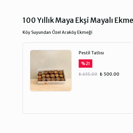
100 Yıllık Maya Ekşi Mayalı Ekm
Köy Suyundan Özel Araköy Ekmeği
Pestil Tatlısı
%
21
₺ 635.00
₺ 500.00