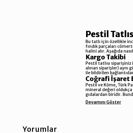
Pestil Tatlıs
Bu tatlı için özellikle 
fındık parçaları cömertç
halini alır. Aşağıda nası
Kargo Takibi
Pestil tatlısı siparişini
alınan siparişler) aynı 
ile bildirilen bağlantıd
Coğrafi İşaret 
Pestil ve Köme, Türk Pat
mineral değeri oldukça
gıdalardan biridir. Bund
Devamını Göster
Yorumlar