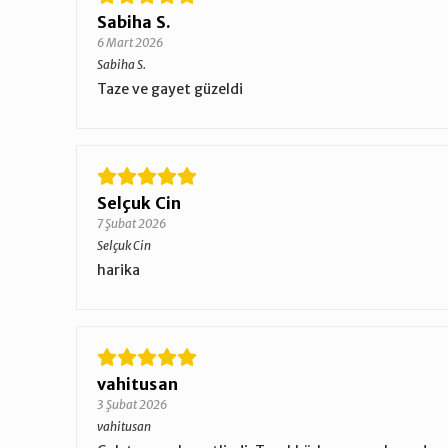
Sabiha S.
6 Mart 2026
Sabiha S.
Taze ve gayet güzeldi
Selçuk Cin
7 Şubat 2026
Selçuk Cin
harika
vahitusan
3 Şubat 2026
vahitusan