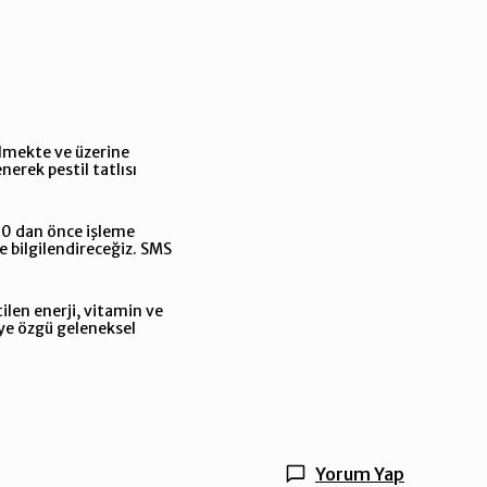
silmekte ve üzerine
nerek pestil tatlısı
5:00 dan önce işleme
le bilgilendireceğiz. SMS
ilen enerji, vitamin ve
ye özgü geleneksel
Yorum Yap