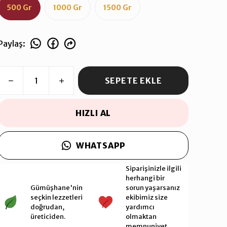
500 Gr
1000 Gr
1500 Gr
Paylaş
:
SEPETE EKLE
HIZLI AL
WHATSAPP
Siparişinizle ilgili
herhangi bir
Gümüşhane'nin
sorun yaşarsanız
seçkin lezzetleri
ekibimiz size
doğrudan,
yardımcı
üreticiden.
olmaktan
memnuniyet