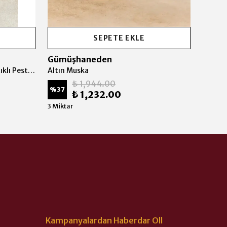
SEPETE EKLE
Gümüşhaneden
Gümü
Altın Karışık Paketi (Karışık Fıstıklı Pestil Paketi)
Altın Muska
Antep 
₺ 1,944.00
%
37
%
34
₺ 1,232.00
3 Miktar
3 Mikta
Kampanyalardan Haberdar Oll