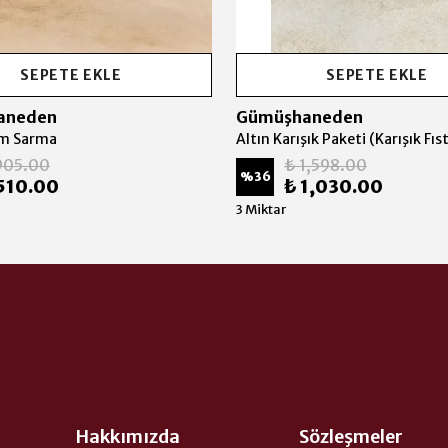
SEPETE EKLE
SEPETE EKLE
aneden
Gümüşhaneden
em Sarma
905.00
₺ 1,598.00
%
36
510.00
₺ 1,030.00
3 Miktar
Hakkımızda
Sözleşmeler