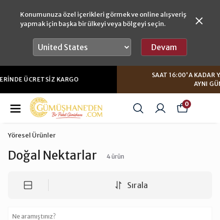
Konumunuza özel içerikleri görmek ve online alışveriş
yapmak için başka bir ülkeyi veya bölgeyi seçin.
Devam
SAAT 16:00'A KADAR YAPACAĞINIZ SIPARIŞLERDE
AYNI GÜN GÖNDERIM
0
Yöresel Ürünler
Doğal Nektarlar
4
ürün
Sırala