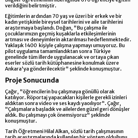
verildiğini belirtmiştir.
Eğitimlerin ardından 70 yaş ve üzeri bir erkek ve bir
kadın yetişkinle bireysel tarihlerini ve aile tarihlerini
araştırmaya başlandı. Doğan, "Bu çalışma ile
çocuklarımızın geçmiş kuşaklarla etkileşimlerinin
artması ve deneyimlerin aktarılması hedeflenmektedir.
Yaklaşık 1400 kişiyle çalışma yapmayı umuyoruz. Bu
pilot uygulama tamamlandıktan sonra Türkiye
genelinde tüm illerde uygulanacak ve ortaya çıkan
eserler sözlü tarih kütüphanesine konulmak üzere
Ankara'ya gönderilecektir" şeklinde konuşmuştur.
Proje Sonucunda
Çağır, "öğrencilerin bu çalışmaya gönüllü olarak
katılıyor. Röportaj yapacakları kişilerle gerekli izinleri
aldıktan sonra video ve ses kaydı yaoılıyor". Çağır,
"Çalışmalara başladık ve ailelerden güzel geri dönüşler
aldık. Bu çalışmayı çok önemsiyoruz" şeklinde
konuşmuştur.
Tarih Öğretmeni Hilal Alkan, sözlü tarih çalışmasının
tarih araştırmalarında kullanılan bir yöntem olduğunu