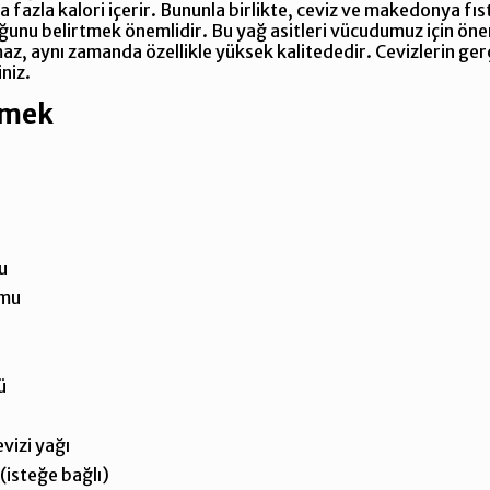
 fazla kalori içerir. Bununla birlikte, ceviz ve makedonya fı
ğunu belirtmek önemlidir. Bu yağ asitleri vücudumuz için öne
z, aynı zamanda özellikle yüksek kalitededir. Cevizlerin ger
niz.
kmek
u
umu
u
ü
vizi yağı
(isteğe bağlı)