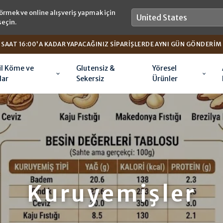
örmek ve online alışveriş yapmak için
seçin.
SAAT 16:00'A KADAR YAPACAĞINIZ SIPARIŞLERDE AYNI GÜN GÖNDERIM
il Köme ve
Glutensiz &
Yöresel
lar
Sekersiz
Ürünler
Kuruyemişler