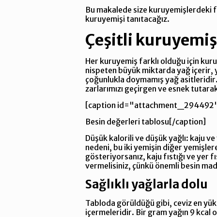
Bu makalede size kuruyemişlerdeki far
kuruyemişi tanıtacağız.
Çeşitli kuruyemiş
Her kuruyemiş farklı olduğu için kur
nispeten büyük miktarda yağ içerir, 
çoğunlukla doymamış yağ asitleridir.
zarlarımızı geçirgen ve esnek tutarak
[caption id="attachment_294492"
Besin değerleri tablosu[/caption]
Düşük kalorili ve düşük yağlı: kaju ve
nedeni, bu iki yemişin diğer yemişlere
gösteriyorsanız, kaju fıstığı ve yer f
vermelisiniz, çünkü önemli besin madd
Sağlıklı yağlarla dolu
Tabloda görüldüğü gibi, ceviz en yü
içermeleridir. Bir gram yağın 9 kca