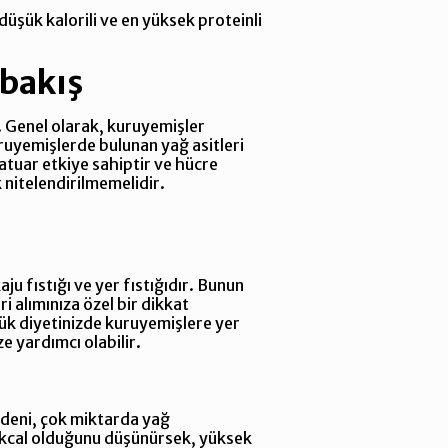
düşük kalorili ve en yüksek proteinli
 bakış
. Genel olarak, kuruyemişler
ruyemişlerde bulunan yağ asitleri
atuar etkiye sahiptir ve hücre
 nitelendirilmemelidir.
ju fıstığı ve yer fıstığıdır. Bunun
i alımınıza özel bir dikkat
nlük diyetinizde kuruyemişlere yer
e yardımcı olabilir.
edeni, çok miktarda yağ
4 kcal olduğunu düşünürsek, yüksek