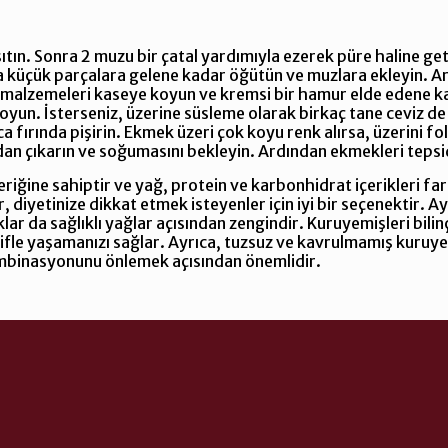
sıtın. Sonra 2 muzu bir çatal yardımıyla ezerek püre haline get
 küçük parçalara gelene kadar öğütün ve muzlara ekleyin. Ard
 malzemeleri kaseye koyun ve kremsi bir hamur elde edene kad
oyun. İsterseniz, üzerine süsleme olarak birkaç tane ceviz de
ırında pişirin. Ekmek üzeri çok koyu renk alırsa, üzerini foly
n çıkarın ve soğumasını bekleyin. Ardından ekmekleri tepsiden
eriğine sahiptir ve yağ, protein ve karbonhidrat içerikleri far
lar, diyetinize dikkat etmek isteyenler için iyi bir seçenektir
lar da sağlıklı yağlar açısından zengindir. Kuruyemişleri bilin
yifle yaşamanızı sağlar. Ayrıca, tuzsuz ve kavrulmamış kuruye
ombinasyonunu önlemek açısından önemlidir.
.