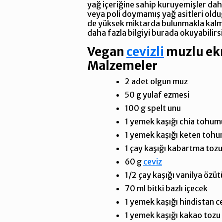
yağ içeriğine sahip kuruyemişler daha
veya poli doymamış yağ asitleri oldu
de yüksek miktarda bulunmakla kalma
daha fazla bilgiyi burada okuyabilirsi
Vegan
cevizli
muzlu e
Malzemeler
2 adet olgun muz
50 g yulaf ezmesi
100 g spelt unu
1 yemek kaşığı chia tohum
1 yemek kaşığı keten toh
1 çay kaşığı kabartma toz
60 g
ceviz
1/2 çay kaşığı vanilya özüt
70 ml bitki bazlı içecek
1 yemek kaşığı hindistan ce
1 yemek kaşığı kakao tozu 