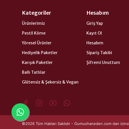
Kategoriler
Hesabım
Ürünlerimiz
Giriş Yap
Pestil Köme
Kayıt Ol
Yöresel Ürünler
Hesabım
Hediyelik Paketler
Sipariş Takibi
Karışık Paketler
Şifremi Unuttum
Ballı Tatlılar
Glütensiz & Şekersiz & Vegan
©2026 Tüm Hakları Saklıdır - Gumushaneden.com dan izinsiz 