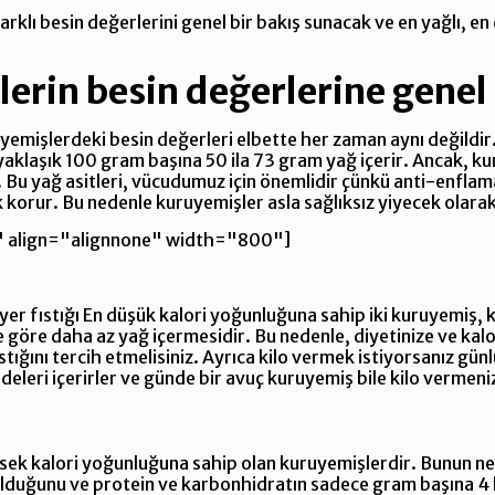
klı besin değerlerini genel bir bakış sunacak ve en yağlı, en 
lerin besin değerlerine genel
uyemişlerdeki besin değerleri elbette her zaman aynı değildir
yaklaşık 100 gram başına 50 ila 73 gram yağ içerir. Ancak, ku
 Bu yağ asitleri, vücudumuz için önemlidir çünkü anti-enflam
 korur. Bu nedenle kuruyemişler asla sağlıksız yiyecek olarak
 align="alignnone" width="800"]
 yer fıstığı En düşük kalori yoğunluğuna sahip iki kuruyemiş, ka
 göre daha az yağ içermesidir. Bu nedenle, diyetinize ve kalor
ıstığını tercih etmelisiniz. Ayrıca kilo vermek istiyorsanız gü
eleri içerirler ve günde bir avuç kuruyemiş bile kilo vermeniz
ksek kalori yoğunluğuna sahip olan kuruyemişlerdir. Bunun n
l olduğunu ve protein ve karbonhidratın sadece gram başına 