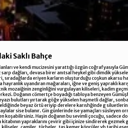
aki Saklı Bahçe
lanları ve kendi mucizesini yarattığı özgün coğrafyasıyla Gü
sarp dağları, devasa birer anıtsal heykel gibi dimdik yükselen 
i, sıradağlarda eriyen karların oluşturduğu coşkun akarsu hav
a hayranlık uyandıran mağaraları, iğne ve geniş yapraklı karı
tnik mozaiğinin zenginliğini vurgulayan kiliseleri, kadim geçmi
erkezi. Doğanın cömertçe boyadığı tabloya benzeyen Gümüş
eyazı bulutları yırtarak göğe yükselen haşmetli dağlar, son
diğinde beyaz örtü eriyip derelere karıshğinde g siluetlerini
yaylalar sise bulanır. Gin günlerinde ise yamaçları süsleyen 
n koşabilirsiniz. Haşin doğanın bu sevimli çocuğu, sadece doğ
 kitabının yapraklarını çevirir gibi içinize sindirerek gezme
kiliseler, camiler, türbeler, taş kemer köprüler vb tarihi ese