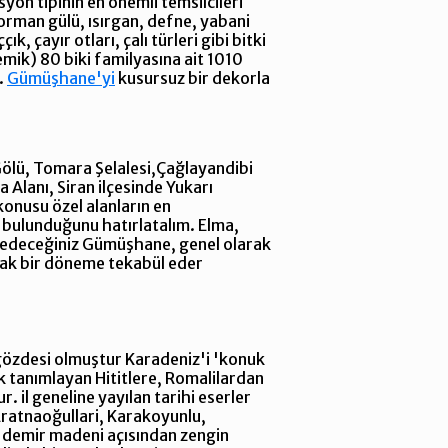
on tipinin en önemli temsilcileri
 orman gülü, ısırgan, defne, yabani
 çayır otları, çalı türleri gibi bitki
emik) 80 biki familyasına ait 1010
.
Gümüşhane'yi
kusursuz bir dekorla
 Gölü, Tomara Şelalesi,Çağlayandibi
Alanı, Siran ilçesinde Yukarı
konusu özel alanların en
 bulunduğunu hatırlatalım. Elma,
eşfedeceğiniz Gümüşhane, genel olarak
sıcak bir döneme tekabül eder
 gözdesi olmuştur Karadeniz'i 'konuk
k tanımlayan Hititlere, Romalilardan
l geneline yayılan tarihi eserler
 Eratnaoğullari, Karakoyunlu,
e demir madeni açısından zengin