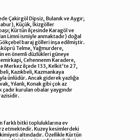
de Çakirgöl Dipsiz, Bulanık ve Aygır;
tabur), Küçük, İkizgöller
başı; Kürtün ilçesinde Karagöl ve
ından Limni ismiyle anmaktadır) doğal
Gökçebel baraj gölleri inşa edilmiştir.
Taşköprü Telme, Yağmurdere,
lin en önemli düzlükleri güneye
t, Demirkapi, Cehennenm Karadere,
se Merkez ilçede 133, Kelkit'te 27,
kbeli, Kazıkbeli, Kazmankaya
yla ünlüdür. Ancak giderek yazlığa
k, Yılanlı, Konak gibi çok az
k çadır kurulan obalar yaygındır
azisidir.
farklı bitki topluluklarına ev
k arz etmektedir. Kuzey kesimlerdeki
imiyeti altındadır. Özellikle Kürtün