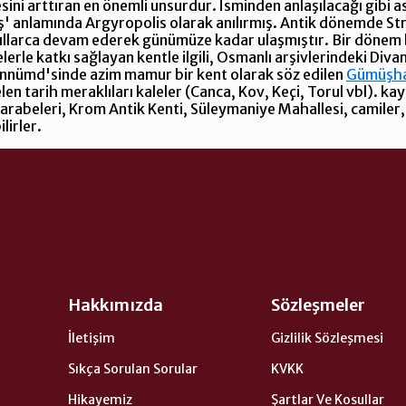
sini arttıran en önemli unsurdur. İsminden anlaşılacağı gibi a
ş' anlamında Argyropolis olarak anılırmış. Antik dönemde S
zyıllarca devam ederek günümüze kadar ulaşmıştır. Bir döne
erle katkı sağlayan kentle ilgili, Osmanlı arşivlerindeki Di
annümd'sinde azim mamur bir kent olarak söz edilen
Gümüşha
en tarih meraklıları kaleler (Canca, Kov, Keçi, Torul vbl). k
Harabeleri, Krom Antik Kenti, Süleymaniye Mahallesi, camiler, 
lirler.
Hakkımızda
Sözleşmeler
İletişim
Gizlilik Sözleşmesi
Sıkça Sorulan Sorular
KVKK
Hikayemiz
Şartlar Ve Kosullar