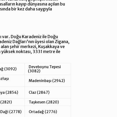
salların kayıp dünyasına açılan bu
ısında bir kez daha saygıyla
sı var. Doğu Karadeniz ile Doğu
deniz Dağları'nın üyesi olan Zigana,
 alan şehir merkezi, Kuşakkaya ve
n yüksek noktası, 3331 metre ile
Deveboynu Tepesi
ağ (3092)
(3082)
złaşı
Madeninbaşı (2942)
aya (2854)
Claz (2847)
(2821)
Taşkesen (2820)
Daği (2778)
Ortadağ (2776)