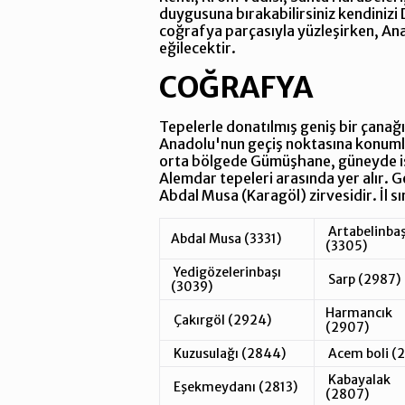
duygusuna bırakabilirsiniz kendinizi
coğrafya parçasıyla yüzleşirken, Anad
eğilecektir.
COĞRAFYA
Tepelerle donatılmış geniş bir çanağ
Anadolu'nun geçiş noktasına konumla
orta bölgede Gümüşhane, güneyde ise
Alemdar tepeleri arasında yer alır. 
Abdal Musa (Karagöl) zirvesidir. İl s
Artabelinbaş
Abdal Musa (3331)
(3305)
Yedigözelerinbaşı
Sarp (2987)
(3039)
Harmancık
Çakırgöl (2924)
(2907)
Kuzusulağı (2844)
Acem boli (
Kabayalak
Eşekmeydanı (2813)
(2807)