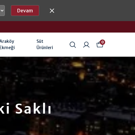
Devam
Araköy
Süt
0
Ekmeği
Ürünleri
i Saklı