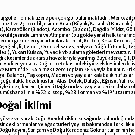
aj gölleri olmak üzere pek çok göl bulunmaktadır. Merkez ilçe
dız 1 ve 2; To rul ilçesinde Adalı (Büyük/Karanlik) Karanlık ( 
t), Karagöller (3 adet), Acembol (3 adet), Dağdibi Yildız, Göl
 Torul ilçesinde Limni ve Altnpınar (bu gölde yerel halk taraf
ilerinin gücünden yararlanılarak Torul, Kürtün, Köse Koruluk, 
 Aşağialiçli, Çamur, Orenbel Sadak, Salyazı, Söğütlü Emek, 
esi), Yukarı Kulaca, Yuvacik vb sulama göletleri mevcuttur. İ
Dağlık kesimlerde akarsu havzalarıyla yarılmış Büyükdere, Çi
 vadiler yer alır. Dağların eteklerindeki yüksek kesimlerde i
 ve Kürtün'de 134 olmak üzere toplam 383 yayla bulunur. Eri
ga, Balahor, Taşköprü, Maden vb yaylalar kalabalık nüfusları
oğunlukla bozulmuştur. Alas, Dölek, Dulağa, Eğrisu, Yalınkava
iyle öne çıkarlar. Çimenli Dağlarındaki yaylalarda ise daha ço
Gümüşhane ilinin %52'si step, %28'i orman ve %19'u tarım ar
oğal İklimi
e yükse ve kurak Doğu Anadolu iklim kuşağında bulunduğundan 
risindeki ormanlar ve ağaç türleri yayılış bakımından farklılı
Doğu Kayını, Sarıçam ve Doğu Karadeniz Göknar türlerinin hak