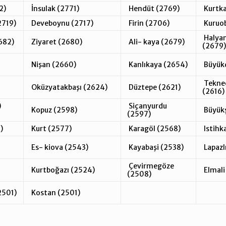
2)
İnsulak (2771)
Hendüt (2769)
Kurtka
2719)
Deveboynu (2717)
Firin (2706)
Kuruo
Halyan
682)
Ziyaret (2680)
Ali- kaya (2679)
(2679)
Nişan (2660)
Kanlıkaya (2654)
Büyükd
Teknec
Oküzyatakbaşı (2624)
Düztepe (2621)
(2616)
)
Siçanyurdu
Kopuz (2598)
Büyükş
(2597)
)
Kurt (2577)
Karagöl (2568)
Istihk
Es- kiova (2543)
Kayabaşi (2538)
Lapazl
Çevirmegöze
Kurtboğazı (2524)
Elmali
(2508)
2501)
Kostan (2501)