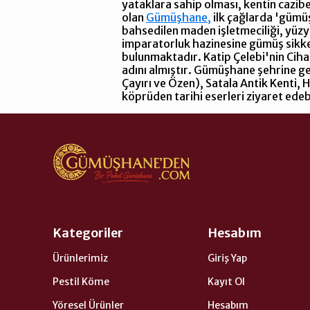
yataklara sahip olması, kentin cazibe
olan
Gümüşhane,
ilk çağlarda 'gümü
bahsedilen maden işletmeciliği, yü
imparatorluk hazinesine gümüş sikkel
bulunmaktadır. Katip Çelebi'nin Cih
adını almıştır. Gümüşhane şehrine gel
Çayırı ve Özen), Satala Antik Kenti, 
köprüden tarihi eserleri ziyaret edebi
Kategoriler
Hesabım
Ürünlerimiz
Giriş Yap
Pestil Köme
Kayıt Ol
Yöresel Ürünler
Hesabım