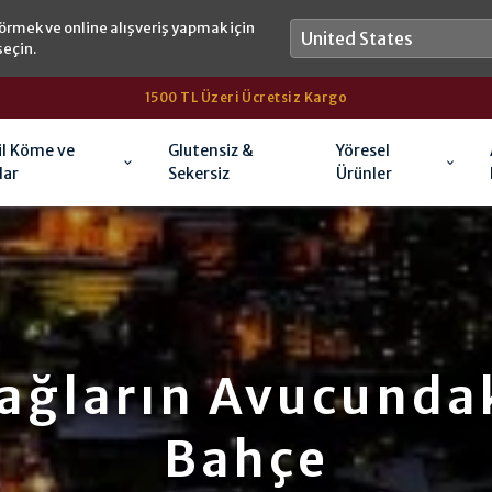
örmek ve online alışveriş yapmak için
seçin.
1500 TL Üzeri Ücretsiz Kargo
il Köme ve
Glutensiz &
Yöresel
lar
Sekersiz
Ürünler
Dağların Avucundak
Bahçe