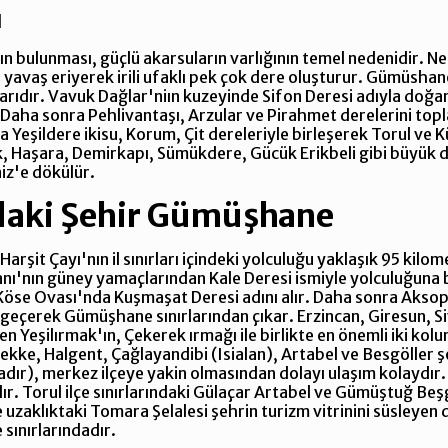
ı
ın bulunması, güçlü akarsuların varlığının temel nedenidir. 
yavaş eriyerek irili ufaklı pek çok dere oluşturur. Gümüshane
larıdır. Vavuk Dağlar'niın kuzeyinde Sifon Deresi adıyla doğa
. Daha sonra Pehlivantaşı, Arzular ve Pirahmet derelerini 
a Yeşildere ikisu, Korum, Çit dereleriyle birleşerek Torul ve Kü
, Haşara, Demirkapı, Sümükdere, Gücük Erikbeli gibi büyük de
niz'e dökülür.
daki Şehir Gümüşhane
rşit Çayı'nın il sınırları içindeki yolculuğu yaklaşık 95 kilo
anı'nın güney yamaçlarından Kale Deresi ismiyle yolculuğuna 
a Köse Ovası'nda Kuşmaşat Deresi adını alır. Daha sonra Aksop
en geçerek Gümüşhane sınırlarından çıkar. Erzincan, Giresun,
n Yeşilırmak'ın, Çekerek ırmağı ile birlikte en önemli iki kolu
ekke, Halgent, Çağlayandibi (Isialan), Artabel ve Besgöller ş
adır), merkez ilçeye yakin olmasından dolayı ulaşım kolaydır.
r. Torul ilçe sınırlarındaki Gülaçar Artabel ve Gümüştuğ Beşg
re uzaklıktaki Tomara Şelalesi şehrin turizm vitrinini süsleyen
 sınırlarındadır.