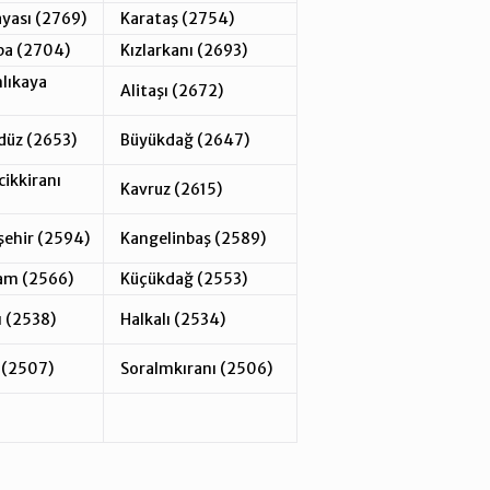
yası (2769)
Karataş (2754)
ba (2704)
Kızlarkanı (2693)
lıkaya
Alitaşı (2672)
üz (2653)
Büyükdağ (2647)
ikkiranı
Kavruz (2615)
ehir (2594)
Kangelinbaş (2589)
am (2566)
Küçükdağ (2553)
ı (2538)
Halkalı (2534)
 (2507)
Soralmkıranı (2506)