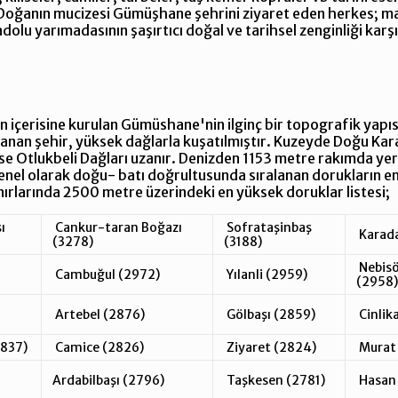
 Doğanın mucizesi Gümüşhane şehrini ziyaret eden herkes; ma
olu yarımadasının şaşırtıcı doğal ve tarihsel zenginliği karş
ın içerisine kurulan Gümüshane'nin ilginç bir topografik yapı
nan şehir, yüksek dağlarla kuşatılmıştır. Kuzeyde Doğu Kara
 Otlukbeli Dağları uzanır. Denizden 1153 metre rakımda yer
Genel olarak doğu- batı doğrultusunda sıralanan dorukların e
ınırlarında 2500 metre üzerindeki en yüksek doruklar listesi;
ı
Cankur-taran Boğazı
Sofrataşinbaş
Karad
(3278)
(3188)
Nebisö
Cambuğul (2972)
Yılanli (2959)
(2958)
Artebel (2876)
Gölbaşı (2859)
Cinlik
2837)
Camice (2826)
Ziyaret (2824)
Murat 
Ardabilbaşı (2796)
Taşkesen (2781)
Hasan 