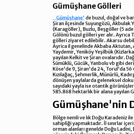
Gümüşhane Gölleri
Gümüşhane'
de buzul, doğal ve bar
Şiran ilçesinde Suyungözü, Akbulak Yil
(Karagöller), Buzlu, Beşgöller (5 ade
Gölönü buzul gölleri yer alır. Ayrıca
gölleri ziyaret edilebilir. Akarsu deb
Ayrica il genelinde Akbaba Aktutan,
Yaydemir, Yeniköy Yeşilbük (Kizlarkal
yayılan Kelkit ve Şiran ovalarıdır. 
Sümüklü, Gücük, Yanbolu vb gibi derin
Köse'de 9, Şiran'da 24, Torul'da 56
Kızılağaç, Şehmerlik, Münürlü, Kadır
dönüşen yaylalarda geleneksel doku ç
sayıdaki yayla ise otantik görünüşler
585.868 hektarlık bir alana yayılan 
Gümüşhane'nin D
Bölge nemli ve lık Doğu Karadeniz il
sahipliği yapmaktadır. İl sınırlar içe
orman alanları genelde Doğu Ladini, 