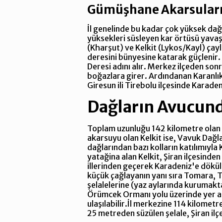
Gümüşhane Akarsular
İl genelinde bu kadar çok yüksek dağ
yüksekleri süsleyen kar örtüsü yavaş 
(Kharşut) ve Kelkit (Lykos/Kayl) çay
deresini bünyesine katarak güçlenir
Deresi adını alır. Merkez ilçeden sonr
boğazlara girer. Ardındanan Karanlık
Giresun ili Tirebolu ilçesinde Karade
Dağların Avucun
Toplam uzunluğu 142 kilometre olan Ha
akarsuyu olan Kelkit ise, Vavuk Dağl
dağlarından bazı kolların katılımıyl
yatağina alan Kelkit, Şiran ilçesind
illerinden geçerek Karadeniz'e döküle
küçük çağlayanın yanı sıra Tomara, T
şelalelerine (yaz aylarında kurumakt
Örümcek Ormanı yolu üzerinde yer alı
ulaşılabilir.İl merkezine 114 kilomet
25 metreden süzülen şelale, Şiran ilçe