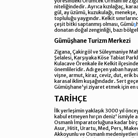
yöresindeki Örümcek Ormanı ile Zigan
niteliğindedir. Ayrıca kızılağaç, kar
gül, ay üzümü, kuzukulağı, menekşe, ge
topluluğu yaygındır. Kelkit sınırları
çeşit bitki saptanmış olması, Gümü
ş
donatan doğal zenginliği, bazı bölge
Gümüşhane Turizm Merkezi
Zigana, Çakirgöl ve Süleymaniye Maha
Şelalesi, Karşıyaka Köse Tabiat Park
Kulacave Örenkale ile Kelkit ilçesin
önemlileridir. Adı geçen yaban haya
vişne, armut, kiraz, ceviz, dut, eri
karasal iklim kuşağındadır. Sert geçen
Gümüşhane'yi ziyaret etmek için en 
TARİHÇE
İlk yerleşimin yaklaşık 3000 yıl önc
kabul etmeyen hırçın deniz' ismiyle 
Osmanlı İmparatorluğuna kadar birço
Asur, Hitit, Urartu, Med, Pers, Maked
Akkoyunlu ve Osmanlı medeniyetlerini