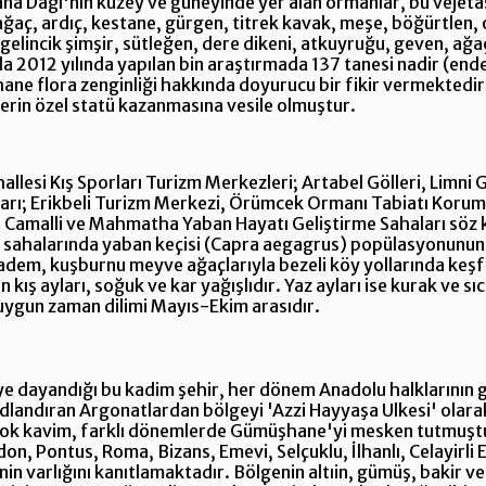
a Dağı'nın kuzey ve güneyinde yer alan ormanlar, bu vejetasy
aağaç, ardıç, kestane, gürgen, titrek kavak, meşe, böğürtlen,
lincik şimşir, sütleğen, dere dikeni, atkuyruğu, geven, ağaççık,
nda 2012 yılında yapılan bin araştırmada 137 tanesi nadir (end
hane flora zenginliği hakkında doyurucu bir fikir vermektedir
lerin özel statü kazanmasına vesile olmuştur.
llesi Kış Sporları Turizm Merkezleri; Artabel Gölleri, Limni
ları; Erikbeli Turizm Merkezi, Örümcek Ormanı Tabiatı Koruma 
de Camalli ve Mahmatha Yaban Hayatı Geliştirme Sahaları söz 
t sahalarında yaban keçisi (Capra aegagrus) popülasyonunun
k badem, kuşburnu meyve ağaçlarıyla bezeli köy yollarında k
 kış ayları, soğuk ve kar yağışlıdır. Yaz ayları ise kurak ve 
uygun zaman dilimi Mayıs-Ekim arasıdır.
eye dayandığı bu kadim şehir, her dönem Anadolu halklarının
adlandıran Argonatlardan bölgeyi 'Azzi Hayyaşa Ulkesi' olara
k kavim, farklı dönemlerde Gümüşhane'yi mesken tutmuştur. i
on, Pontus, Roma, Bizans, Emevi, Selçuklu, İlhanlı, Celayirli
n varlığını kanıtlamaktadır. Bölgenin altıin, gümüş, bakir v