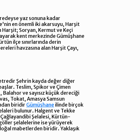
Neredeyse yaz sonuna kadar
'nin en önemli iki akarsuyu, Harşit
n Harşit; Soryan, Kermut ve Keçi
toplayarak kent merkezinde Gümüşhane
rtün ilçe sınırlarında derin
releri havzasına alan Harşit Çayı,
metredir Şehrin kayda değer diğer
başlar. Teslim, Spikor ve Çimen
, Balahor ve sayısız küçük dereciği
 Sivas, Tokat, Amasya Samsun
ndan biridir
Gümüşhane
ilinde birçok
elaleri bulunur. Halgent ve Tekke
 Çağlayandibi Şelalesi, Kürtün-
öller şelalelerine ise yürüyerek
 doğal mabetlerden biridir. Yaklaşık