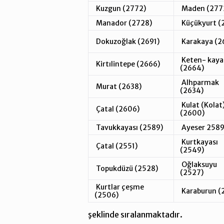
Kuzgun (2772)
Maden (277
Manador (2728)
Küçükyurt (
Dokuzoğlak (2691)
Karakaya (2
Keten- kaya
Kirtılintepe (2666)
(2664)
Alhparmak
Murat (2638)
(2634)
Kulat (Kolat
Çatal (2606)
(2600)
Tavukkayası (2589)
Ayeser 2589
Kurtkayası
Çatal (2551)
(2549)
Oğlaksuyu
Topukdüzü (2528)
(2527)
Kurtlar çeşme
Karaburun (
(2506)
şeklinde sıralanmaktadır.