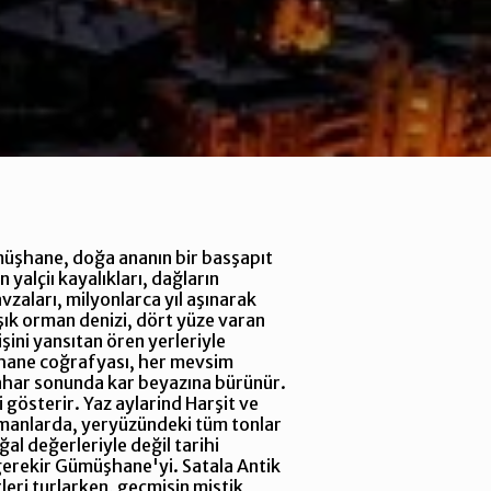
müşhane, doğa ananın bir basşapıt
yalçiı kayalıkları, dağların
zaları, milyonlarca yıl aşınarak
şık orman denizi, dört yüze varan
şini yansıtan ören yerleriyle
hane coğrafyası, her mevsim
bahar sonunda kar beyazına bürünür.
 gösterir. Yaz aylarind Harşit ve
ormanlarda, yeryüzündeki tüm tonlar
al değerleriyle değil tarihi
k gerekir Gümüşhane'yi. Satala Antik
rleri turlarken, geçmişin mistik