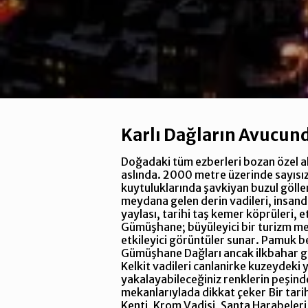
Karlı Dağların Avucund
Doğadaki tüm ezberleri bozan özel a
aslında. 2000 metre üzerinde sayısız 
kuytuluklarında şavkiyan buzul göller
meydana gelen derin vadileri, insand
yaylası, tarihi taş kemer köprüleri, e
Gümüşhane; büyüleyici bir turizm m
etkileyici görüntüler sunar. Pamuk b
Gümüşhane Dağları ancak ilkbahar gel
Kelkit vadileri canlanirke kuzeydeki 
yakalayabileceğiniz renklerin peşinde
mekanlarıylada dikkat çeker Bir tarih
Kenti, Krom Vadisi, Santa Harabeleri, 