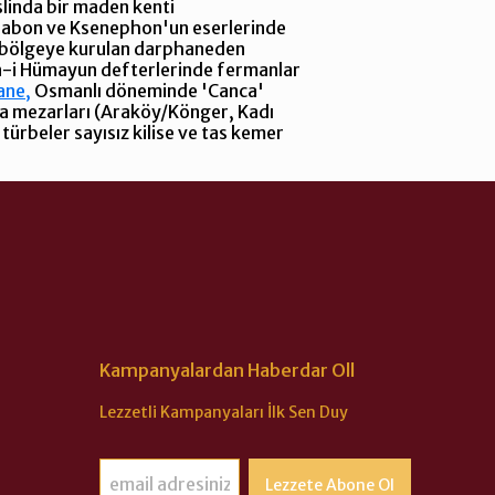
slinda bir maden kenti
trabon ve Ksenephon'un eserlerinde
m bölgeye kurulan darphaneden
van-i Hümayun defterlerinde fermanlar
ne,
Osmanlı döneminde 'Canca'
aya mezarları (Araköy/Könger, Kadı
türbeler sayısız kilise ve tas kemer
Kampanyalardan Haberdar Oll
Lezzetli Kampanyaları İlk Sen Duy
Lezzete Abone Ol