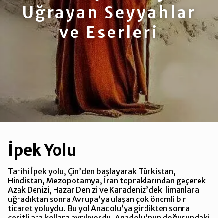
Uğrayan Seyyahlar
ve Eserleri
İpek Yolu
Tarihi İpek yolu, Çin’den başlayarak Türkistan,
Hindistan, Mezopotamya, İran topraklarından geçerek
Azak Denizi, Hazar Denizi ve Karadeniz’deki limanlara
uğradıktan sonra Avrupa’ya ulaşan çok önemli bir
ticaret yoluydu. Bu yol Anadolu’ya girdikten sonra
çeşitli ara kollara ayrılıyordu. Anadolu'nun doğusundaki