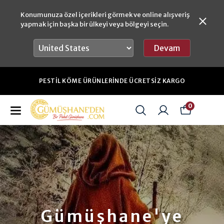
Konumunuza özel içerikleri görmek ve online alışveriş
yapmak için başka bir ülkeyi veya bölgeyi seçin.
Devam
SAAT 16:00'A KADAR YAPACAĞINIZ SIPARIŞLE
GO
AYNI GÜN GÖNDERIM
0
Gümüşhane'ye