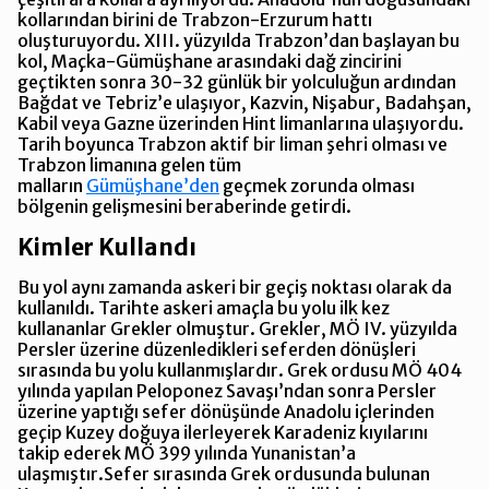
kollarından birini de Trabzon-Erzurum hattı
oluşturuyordu. XIII. yüzyılda Trabzon’dan başlayan bu
kol, Maçka-Gümüşhane arasındaki dağ zincirini
geçtikten sonra 30-32 günlük bir yolculuğun ardından
Bağdat ve Tebriz’e ulaşıyor, Kazvin, Nişabur, Badahşan,
Kabil veya Gazne üzerinden Hint limanlarına ulaşıyordu.
Tarih boyunca Trabzon aktif bir liman şehri olması ve
Trabzon limanına gelen tüm
malların
Gümüşhane’den
geçmek zorunda olması
bölgenin gelişmesini beraberinde getirdi.
Kimler Kullandı
Bu yol aynı zamanda askeri bir geçiş noktası olarak da
kullanıldı. Tarihte askeri amaçla bu yolu ilk kez
kullananlar Grekler olmuştur. Grekler, MÖ IV. yüzyılda
Persler üzerine düzenledikleri seferden dönüşleri
sırasında bu yolu kullanmışlardır. Grek ordusu MÖ 404
yılında yapılan Peloponez Savaşı’ndan sonra Persler
üzerine yaptığı sefer dönüşünde Anadolu içlerinden
geçip Kuzey doğuya ilerleyerek Karadeniz kıyılarını
takip ederek MÖ 399 yılında Yunanistan’a
ulaşmıştır.Sefer sırasında Grek ordusunda bulunan