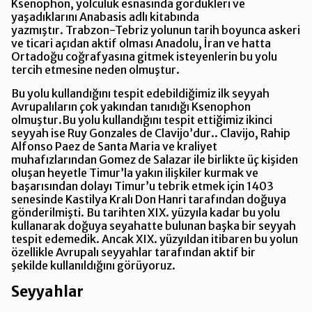
Ksenophon, yolculuk esnasında gördükleri ve
yaşadıklarını Anabasis adlı kitabında
yazmıştır. Trabzon-Tebriz yolunun tarih boyunca askeri
ve ticari açıdan aktif olması Anadolu, İran ve hatta
Ortadoğu coğrafyasına gitmek isteyenlerin bu yolu
tercih etmesine neden olmuştur.
Bu yolu kullandığını tespit edebildiğimiz ilk seyyah
Avrupalıların çok yakından tanıdığı Ksenophon
olmuştur.Bu yolu kullandığını tespit ettiğimiz ikinci
seyyah ise Ruy Gonzales de Clavijo’dur.. Clavijo, Rahip
Alfonso Paez de Santa Maria ve kraliyet
muhafızlarından Gomez de Salazar ile birlikte üç kişiden
oluşan heyetle Timur’la yakın ilişkiler kurmak ve
başarısından dolayı Timur’u tebrik etmek için 1403
senesinde Kastilya Kralı Don Hanri tarafından doğuya
gönderilmişti. Bu tarihten XIX. yüzyıla kadar bu yolu
kullanarak doğuya seyahatte bulunan başka bir seyyah
tespit edemedik. Ancak XIX. yüzyıldan itibaren bu yolun
özellikle Avrupalı seyyahlar tarafından aktif bir
şekilde kullanıldığını görüyoruz.
Seyyahlar