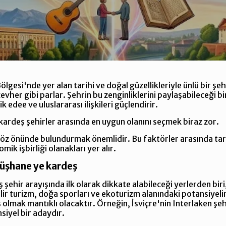
esi'nde yer alan tarihi ve doğal güzellikleriyle ünlü bir şehi
evher gibi parlar. Şehrin bu zenginliklerini paylaşabileceği 
vik edee ve uluslararası ilişkileri güçlendirir.
rdeş şehirler arasında en uygun olanını seçmek biraz zor.
göz önünde bulundurmak önemlidir. Bu faktörler arasında tari
mik işbirliği olanakları yer alır.
şhane ye kardeş
hir arayışında ilk olarak dikkate alabileceği yerlerden biri,
r turizm, doğa sporları ve ekoturizm alanındaki potansiyelini
olmak mantıklı olacaktır. Örneğin, İsviçre'nin Interlaken şe
siyel bir adaydır.