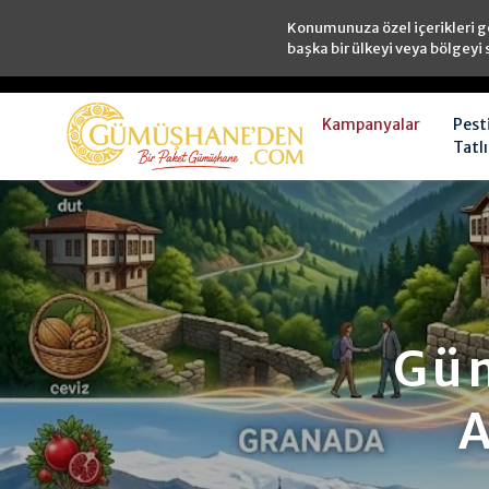
Konumunuza özel içerikleri g
başka bir ülkeyi veya bölgeyi 
Kampanyalar
Pest
Tatlı
Gü
A