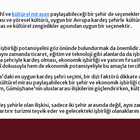
ihî ve
kültürel mirasını
paylaşabileceği bir şehir de seçenekler
ve yöresel kültürü, uygun bir Avrupa kardeş şehirle kültürel 
as ve kültürel zenginlikler açısından uygun bir seçenektir.
birliği potansiyelini göz önünde bulundurmak da önemlidir. K
 aynı zamanda ticaret, eğitim ve teknoloji gibi alanlarda da işbi
ehriyle kardeş olması, ekonomik işbirliği ve yatırım fırsatla
î dokusuyla hem de ekonomik potansiyeliyle bu amaçla tercih
aki en uygun kardeş şehri seçimi, bir dizi faktörü dikkate 
e kültürel mirası paylaşabilecek bir şehir ve ekonomik işbirliği 
 Gümüşhane'nin uluslararası ilişkilerini güçlendirirken, kültü
şehirle olan ilişkisi, sadece iki şehir arasında değil, aynı 
ı artırır turizmi teşvik eder ve gelecekteki işbirliği olanakların