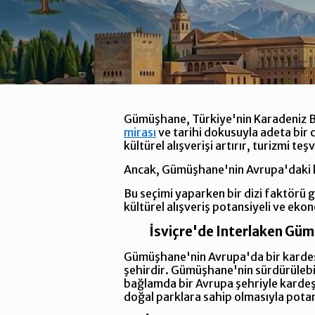
Gümüşhane, Türkiye'nin Karadeniz Bölg
mirası
ve tarihi dokusuyla adeta bir c
kültürel alışverişi artırır, turizmi teş
Ancak, Gümüşhane'nin Avrupa'daki ka
Bu seçimi yaparken bir dizi faktörü 
kültürel alışveriş potansiyeli ve ekono
İsviçre'de Interlaken Gümü
Gümüşhane'nin Avrupa'da bir kardeş şe
şehirdir. Gümüşhane'nin sürdürülebili
bağlamda bir Avrupa şehriyle kardeş 
doğal parklara sahip olmasıyla potan