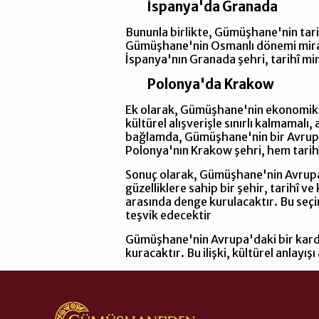
İspanya'da Granada
Bununla birlikte, Gümüşhane'nin tar
Gümüşhane'nin Osmanlı dönemi mirası 
İspanya'nın Granada şehri, tarihî mir
Polonya'da Krakow
Ek olarak, Gümüşhane'nin ekonomik iş
kültürel alışverişle sınırlı kalmamalı,
bağlamda, Gümüşhane'nin bir Avrupa ş
Polonya'nın Krakow şehri, hem tarih
Sonuç olarak, Gümüşhane'nin Avrupa'd
güzelliklere sahip bir şehir, tarihî v
arasında denge kurulacaktır. Bu seçim,
teşvik edecektir
Gümüşhane'nin Avrupa'daki bir kardeş 
kuracaktır. Bu ilişki, kültürel anlayış