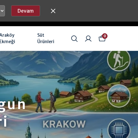
Devam
Araköy
Süt
0
Ekmeği
Ürünleri
gun
ri