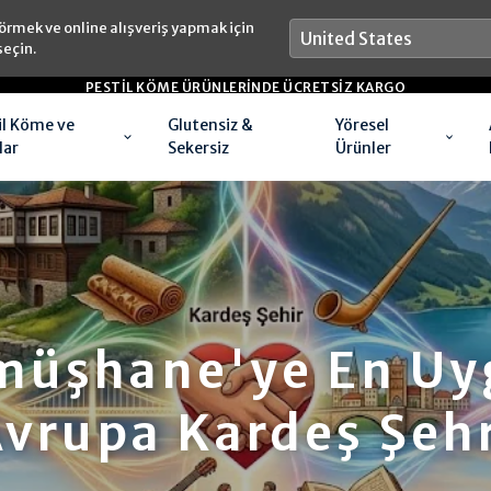
örmek ve online alışveriş yapmak için
seçin.
SAAT 16:00'A KADAR YAPACAĞINIZ SIPARIŞLERDE AYNI GÜN GÖNDERIM
il Köme ve
Glutensiz &
Yöresel
lar
Sekersiz
Ürünler
müşhane'ye En Uy
vrupa Kardeş Şeh