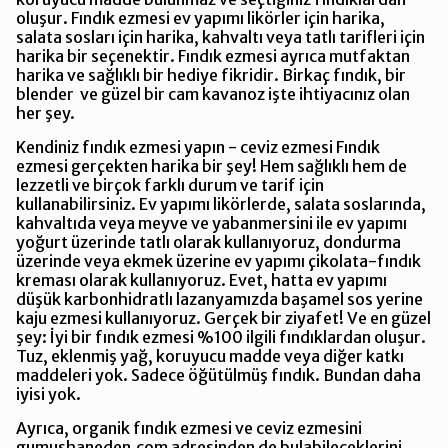
oluşur. Fındık ezmesi ev yapımı likörler için harika,
salata sosları için harika, kahvaltı veya tatlı tarifleri için
harika bir seçenektir. Fındık ezmesi ayrıca mutfaktan
harika ve sağlıklı bir hediye fikridir. Birkaç fındık, bir
blender ve güzel bir cam kavanoz işte ihtiyacınız olan
her şey.
Kendiniz fındık ezmesi yapın - ceviz ezmesi Fındık
ezmesi gerçekten harika bir şey! Hem sağlıklı hem de
lezzetli ve birçok farklı durum ve tarif için
kullanabilirsiniz. Ev yapımı likörlerde, salata soslarında,
kahvaltıda veya meyve ve yabanmersini ile ev yapımı
yoğurt üzerinde tatlı olarak kullanıyoruz, dondurma
üzerinde veya ekmek üzerine ev yapımı çikolata-fındık
kreması olarak kullanıyoruz. Evet, hatta ev yapımı
düşük karbonhidratlı lazanyamızda başamel sos yerine
kaju ezmesi kullanıyoruz. Gerçek bir ziyafet! Ve en güzel
şey: İyi bir fındık ezmesi %100 ilgili fındıklardan oluşur.
Tuz, eklenmiş yağ, koruyucu madde veya diğer katkı
maddeleri yok. Sadece öğütülmüş fındık. Bundan daha
iyisi yok.
Ayrıca, organik fındık ezmesi ve ceviz ezmesini
gumushaneden.com adresinden de bulabileceklerini