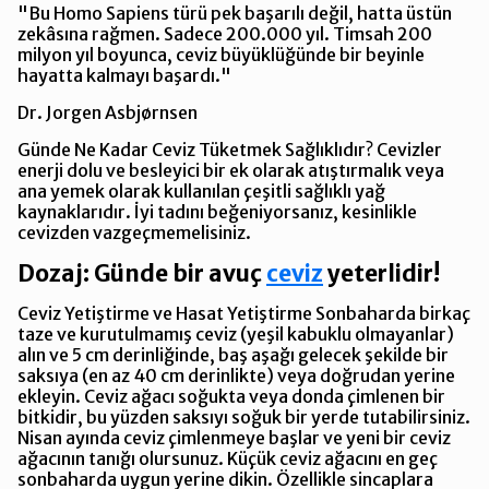
"Bu Homo Sapiens türü pek başarılı değil, hatta üstün
zekâsına rağmen. Sadece 200.000 yıl. Timsah 200
milyon yıl boyunca, ceviz büyüklüğünde bir beyinle
hayatta kalmayı başardı."
Dr. Jorgen Asbjørnsen
Günde Ne Kadar Ceviz Tüketmek Sağlıklıdır? Cevizler
enerji dolu ve besleyici bir ek olarak atıştırmalık veya
ana yemek olarak kullanılan çeşitli sağlıklı yağ
kaynaklarıdır. İyi tadını beğeniyorsanız, kesinlikle
cevizden vazgeçmemelisiniz.
Dozaj: Günde bir avuç
ceviz
yeterlidir!
Ceviz Yetiştirme ve Hasat Yetiştirme Sonbaharda birkaç
taze ve kurutulmamış ceviz (yeşil kabuklu olmayanlar)
alın ve 5 cm derinliğinde, baş aşağı gelecek şekilde bir
saksıya (en az 40 cm derinlikte) veya doğrudan yerine
ekleyin. Ceviz ağacı soğukta veya donda çimlenen bir
bitkidir, bu yüzden saksıyı soğuk bir yerde tutabilirsiniz.
Nisan ayında ceviz çimlenmeye başlar ve yeni bir ceviz
ağacının tanığı olursunuz. Küçük ceviz ağacını en geç
sonbaharda uygun yerine dikin. Özellikle sincaplara