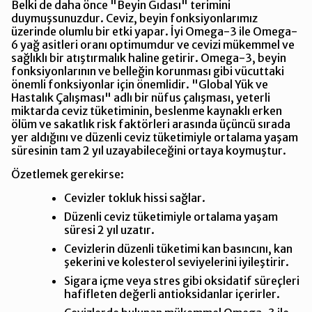
Belki de daha önce "Beyin Gıdası" terimini
duymuşsunuzdur. Ceviz, beyin fonksiyonlarımız
üzerinde olumlu bir etki yapar. İyi Omega-3 ile Omega-
6 yağ asitleri oranı optimumdur ve cevizi mükemmel ve
sağlıklı bir atıştırmalık haline getirir. Omega-3, beyin
fonksiyonlarının ve belleğin korunması gibi vücuttaki
önemli fonksiyonlar için önemlidir. "Global Yük ve
Hastalık Çalışması" adlı bir nüfus çalışması, yeterli
miktarda ceviz tüketiminin, beslenme kaynaklı erken
ölüm ve sakatlık risk faktörleri arasında üçüncü sırada
yer aldığını ve düzenli ceviz tüketimiyle ortalama yaşam
süresinin tam 2 yıl uzayabileceğini ortaya koymuştur.
Özetlemek gerekirse:
Cevizler tokluk hissi sağlar.
Düzenli ceviz tüketimiyle ortalama yaşam
süresi 2 yıl uzatır.
Cevizlerin düzenli tüketimi kan basıncını, kan
şekerini ve kolesterol seviyelerini iyileştirir.
Sigara içme veya stres gibi oksidatif süreçleri
hafifleten değerli antioksidanlar içerirler.