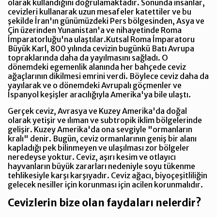
olarak kullandığını doğrulamaktadır. Sonunda insanlar,
cevizleri kullanarak uzun mesafeler katettiler ve bu
şekilde İran'ın günümüzdeki Pers bölgesinden, Asya ve
Çin üzerinden Yunanistan'a ve nihayetinde Roma
İmparatorluğu'na ulaştılar.Kutsal Roma İmparatoru
Büyük Karl, 800 yılında cevizin bugünkü Batı Avrupa
topraklarında daha da yayılmasını sağladı. O
dönemdeki egemenlik alanında her bahçede ceviz
ağaçlarının dikilmesi emrini verdi. Böylece ceviz daha da
yayılarak ve o dönemdeki Avrupalı göçmenler ve
İspanyol keşişler aracılığıyla Amerika'ya bile ulaştı.
Gerçek ceviz, Avrasya ve Kuzey Amerika'da doğal
olarak yetişir ve ılıman ve subtropik iklim bölgelerinde
gelişir. Kuzey Amerika'da ona sevgiyle "ormanların
kralı" denir. Bugün, ceviz ormanlarının geniş bir alanı
kapladığı pek bilinmeyen ve ulaşılması zor bölgeler
neredeyse yoktur. Ceviz, aşırı kesim ve otlayıcı
hayvanların büyük zararları nedeniyle soyu tükenme
tehlikesiyle karşı karşıyadır. Ceviz ağacı, biyoçeşitliliğin
gelecek nesiller için korunması için acilen korunmalıdır.
Cevizlerin bize olan faydaları nelerdir?