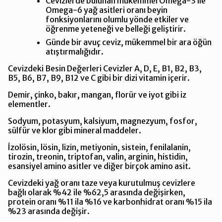
Cevizlerde bulunan mükemmel Omega-3 ile
Omega-6 yağ asitleri oranı beyin
fonksiyonlarını olumlu yönde etkiler ve
öğrenme yeteneği ve belleği geliştirir.
Günde bir avuç ceviz, mükemmel bir ara öğün
atıştırmalığıdır.
Cevizdeki Besin Değerleri Cevizler A, D, E, B1, B2, B3,
B5, B6, B7, B9, B12 ve C gibi bir dizi vitamin içerir.
Demir, çinko, bakır, mangan, florür ve iyot gibi iz
elementler.
Sodyum, potasyum, kalsiyum, magnezyum, fosfor,
sülfür ve klor gibi mineral maddeler.
İzolösin, lösin, lizin, metiyonin, sistein, fenilalanin,
tirozin, treonin, triptofan, valin, arginin, histidin,
esansiyel amino asitler ve diğer birçok amino asit.
Cevizdeki yağ oranı taze veya kurutulmuş cevizlere
bağlı olarak %42 ile %62,5 arasında değişirken,
protein oranı %11 ila %16 ve karbonhidrat oranı %15 ila
%23 arasında değişir.